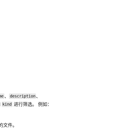
、
、
me
description
和
进行筛选。 例如：
kind
型的文件。