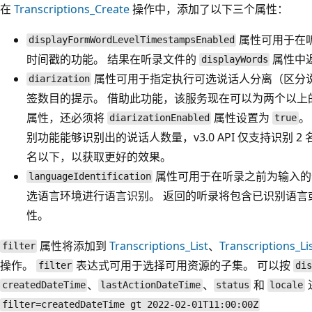
在
Transcriptions_Create
操作中，添加了以下三个属性：
属性可用于在
displayFormWordLevelTimestampsEnabled
时间戳的功能。 结果在听录文件的
属性中
displayWords
属性可用于指定执行可选说话人分离（区分
diarization
签数目的提示。 借助此功能，该服务现在可以为两个以上
属性，还必须将
属性设置为
。
diarizationEnabled
true
别功能能够识别出的说话人数量，v3.0 API 仅支持识别 2
名以下，以获取更好的效果。
属性可用于在听录之前为输入的语
languageIdentification
选语言环境进行语言识别。 返回的听录将包含已识别语
性。
属性将添加到
Transcriptions_List
、
Transcriptions_Lis
filter
操作。
表达式可用于选择可用资源的子集。 可以按
filter
di
、
、
和
createdDateTime
lastActionDateTime
status
locale
filter=createdDateTime gt 2022-02-01T11:00:00Z