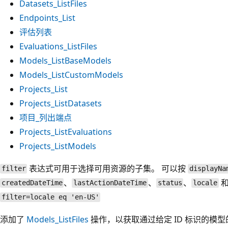
Datasets_ListFiles
Endpoints_List
评估列表
Evaluations_ListFiles
Models_ListBaseModels
Models_ListCustomModels
Projects_List
Projects_ListDatasets
项目_列出端点
Projects_ListEvaluations
Projects_ListModels
表达式可用于选择可用资源的子集。 可以按
filter
displayNa
、
、
、
createdDateTime
lastActionDateTime
status
locale
filter=locale eq 'en-US'
添加了
Models_ListFiles
操作，以获取通过给定 ID 标识的模