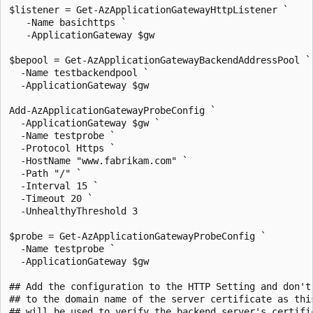
$listener = Get-AzApplicationGatewayHttpListener `

   -Name basichttps `

   -ApplicationGateway $gw

$bepool = Get-AzApplicationGatewayBackendAddressPool `

  -Name testbackendpool `

  -ApplicationGateway $gw

Add-AzApplicationGatewayProbeConfig `

  -ApplicationGateway $gw `

  -Name testprobe `

  -Protocol Https `

  -HostName "www.fabrikam.com" `

  -Path "/" `

  -Interval 15 `

  -Timeout 20 `

  -UnhealthyThreshold 3

$probe = Get-AzApplicationGatewayProbeConfig `

  -Name testprobe `

  -ApplicationGateway $gw

## Add the configuration to the HTTP Setting and don't
## to the domain name of the server certificate as thi
## will be used to verify the backend server's certifi