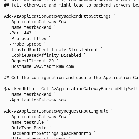
## fail otherwise and might lead to backend servers be
Add-AzApplicationGatewayBackendHttpSettings `

  -ApplicationGateway $gw `

  -Name testbackend `

  -Port 443 `

  -Protocol Https `

  -Probe $probe `

  -TrustedRootCertificate $trustedroot `

  -CookieBasedAffinity Disabled `

  -RequestTimeout 20 `

  -HostName www.fabrikam.com

## Get the configuration and update the Application Gat
$backendhttp = Get-AzApplicationGatewayBackendHttpSetti
  -Name testbackend `

  -ApplicationGateway $gw

Add-AzApplicationGatewayRequestRoutingRule `

  -ApplicationGateway $gw `

  -Name testrule `

  -RuleType Basic `

  -BackendHttpSettings $backendhttp `

  -HttpListener $listener `
