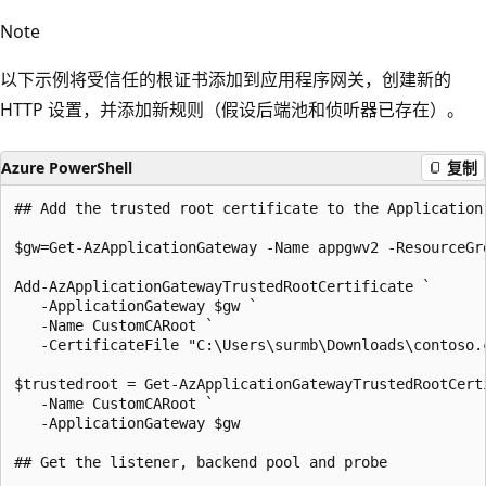
Note
以下示例将受信任的根证书添加到应用程序网关，创建新的
HTTP 设置，并添加新规则（假设后端池和侦听器已存在）。
Azure PowerShell
复制
## Add the trusted root certificate to the Application 
$gw=Get-AzApplicationGateway -Name appgwv2 -ResourceGro
Add-AzApplicationGatewayTrustedRootCertificate `

   -ApplicationGateway $gw `

   -Name CustomCARoot `

   -CertificateFile "C:\Users\surmb\Downloads\contoso.c
$trustedroot = Get-AzApplicationGatewayTrustedRootCerti
   -Name CustomCARoot `

   -ApplicationGateway $gw

## Get the listener, backend pool and probe
