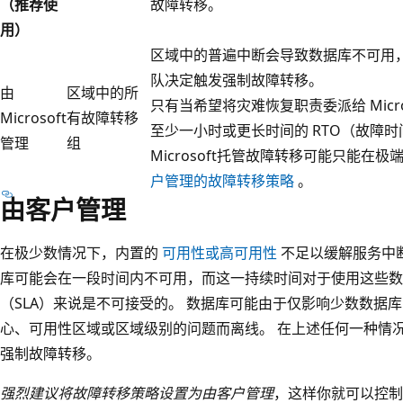
（推荐使
故障转移。
用）
区域中的普遍中断会导致数据库不可用，Micro
队决定触发强制故障转移。
由
区域中的所
只有当希望将灾难恢复职责委派给 Micr
Microsoft
有故障转移
至少一小时或更长时间的 RTO（故障
管理
组
Microsoft托管故障转移可能只能在
户管理的故障转移策略
。
由客户管理
在极少数情况下，内置的
可用性或高可用性
不足以缓解服务中
库可能会在一段时间内不可用，而这一持续时间对于使用这些数
（SLA）来说是不可接受的。 数据库可能由于仅影响少数数据
心、可用性区域或区域级别的问题而离线。 在上述任何一种情
强制故障转移。
强烈建议将故障转移策略设置为由客户管理
，这样你就可以控制