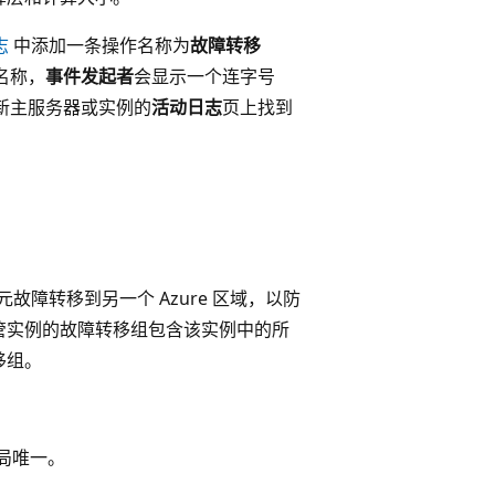
志
中添加一条操作名称为
故障转移
名称，
事件发起者
会显示一个连字号
门户中新主服务器或实例的
活动日志
页上找到
故障转移到另一个 Azure 区域，以防
 托管实例的故障转移组包含该实例中的所
移组。
局唯一。