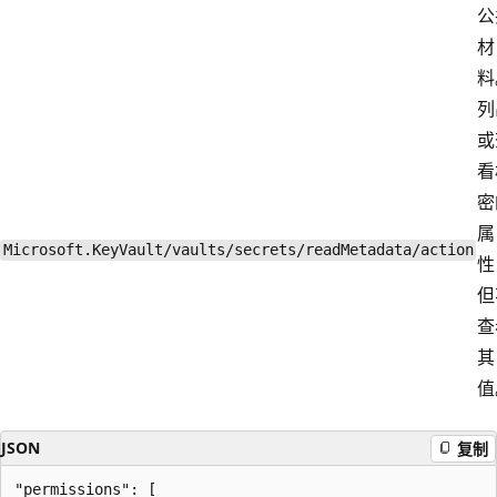
公
材
料
列
或
看
密
属
Microsoft.KeyVault/vaults/secrets/readMetadata/action
性
但
查
其
值
JSON
复制
"permissions": [
