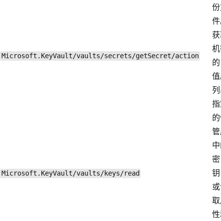
份
件
获
机
Microsoft.KeyVault/vaults/secrets/getSecret/action
的
值
列
指
的
管
中
密
钥
Microsoft.KeyVault/vaults/keys/read
或
取
性