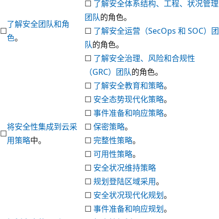
☐
了解安全体系结构、工程、状况管理
团队
的角色。
了解安全团队和角
☐
☐
了解安全运营（SecOps 和 SOC）团
色
。
队
的角色。
☐
了解安全治理、风险和合规性
（GRC）团队
的角色。
☐
了解安全教育和策略
。
☐
安全态势现代化策略
。
☐
事件准备和响应策略
。
将安全性集成到云采
☐
保密策略
。
☐
用策略
中。
☐
完整性策略
。
☐
可用性策略
。
☐
安全状况维持策略
☐
规划登陆区域采用
。
☐
安全状况现代化规划
。
☐
事件准备和响应规划
。