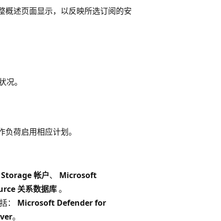
ud 调整概述页面显示，以反映所选订阅的安
全状况。
护的工作负荷启用相应计划。
r Storage 帐户
、
Microsoft
-source 关系数据库
。
划包括：
Microsoft Defender for
ver
。