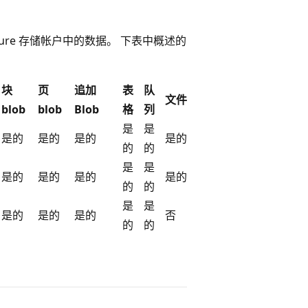
zure 存储帐户中的数据。 下表中概述的
块
页
追加
表
队
文件
blob
blob
Blob
格
列
是
是
是的
是的
是的
是的
的
的
是
是
是的
是的
是的
是的
的
的
是
是
是的
是的
是的
否
的
的