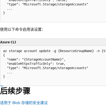
  "enableHttpsTrafficOnly": false,

  "type": "Microsoft.Storage/storageAccounts"

  ...

}

使用以下命令启用该设置：
Azure CLI
az storage account update -g {ResourceGroupName} -n {S
{

  "name": "{StorageAccountName}",

  "enableHttpsTrafficOnly": true,

  "type": "Microsoft.Storage/storageAccounts"

  ...

}

后续步骤
适用于 Blob 存储的安全建议