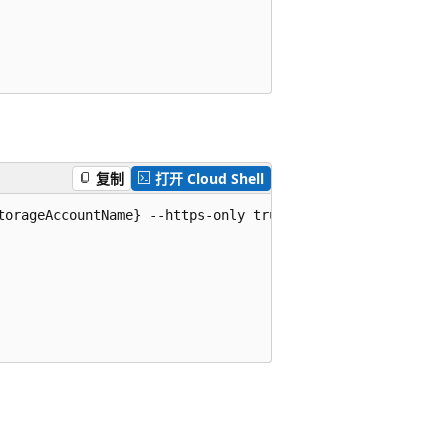
复制
打开 Cloud Shell
torageAccountName} --https-only true
