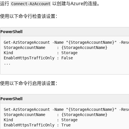
运行
以创建与Azure的连接。
Connect-AzAccount
使用以下命令行检查该设置：
PowerShell
Get-AzStorageAccount -Name "{StorageAccountName}" -Res
StorageAccountName     : {StorageAccountName}

Kind                   : Storage

EnableHttpsTrafficOnly : False

...

使用以下命令行启用该设置：
PowerShell
Set-AzStorageAccount -Name "{StorageAccountName}" -Res
StorageAccountName     : {StorageAccountName}

Kind                   : Storage

EnableHttpsTrafficOnly : True
