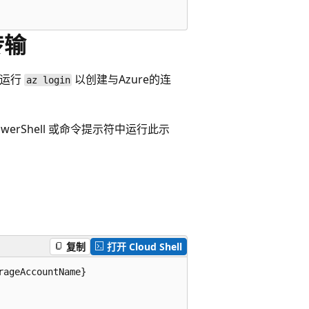
传输
请运行
以创建与Azure的连
az login
 PowerShell 或命令提示符中运行此示
复制
打开 Cloud Shell
ageAccountName}
