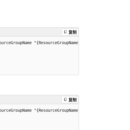
复制
ourceGroupName "{ResourceGroupName}"

复制
ourceGroupName "{ResourceGroupName}" -EnableHttpsTrafficO