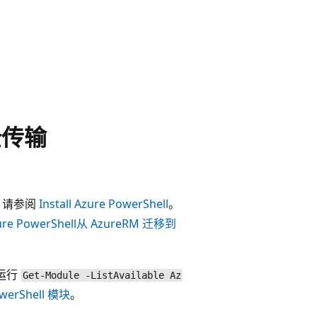
全传输
始，请参阅
Install Azure PowerShell
。
zure PowerShell从 AzureRM 迁移到
 运行
Get-Module -ListAvailable Az
PowerShell 模块
。