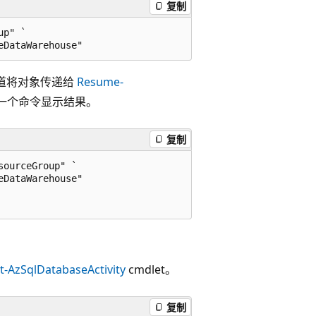
复制
p" `

道将对象传递给
Resume-
一个命令显示结果。
复制
ourceGroup" `

DataWarehouse"

t-AzSqlDatabaseActivity
cmdlet。
复制