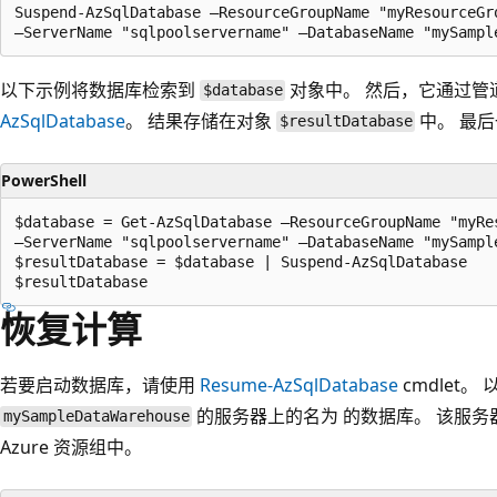
Suspend-AzSqlDatabase –ResourceGroupName "myResourceGro
以下示例将数据库检索到
对象中。 然后，它通过管
$database
AzSqlDatabase
。 结果存储在对象
中。 最
$resultDatabase
PowerShell
$database = Get-AzSqlDatabase –ResourceGroupName "myRes
–ServerName "sqlpoolservername" –DatabaseName "mySample
$resultDatabase = $database | Suspend-AzSqlDatabase

恢复计算
若要启动数据库，请使用
Resume-AzSqlDatabase
cmdlet
的服务器上的名为
的数据库。 该服务器位
mySampleDataWarehouse
Azure 资源组中。