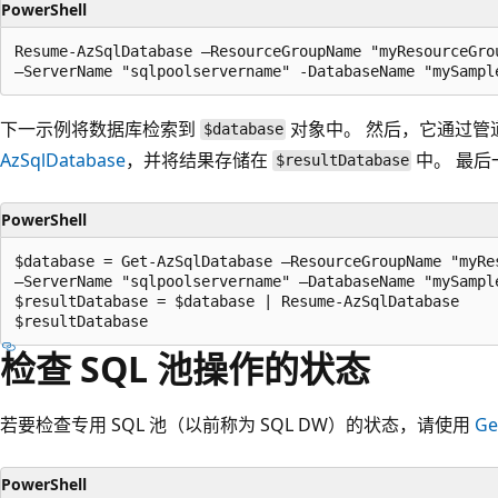
PowerShell
Resume-AzSqlDatabase –ResourceGroupName "myResourceGrou
下一示例将数据库检索到
对象中。 然后，它通过管
$database
AzSqlDatabase
，并将结果存储在
中。 最后
$resultDatabase
PowerShell
$database = Get-AzSqlDatabase –ResourceGroupName "myRes
–ServerName "sqlpoolservername" –DatabaseName "mySample
$resultDatabase = $database | Resume-AzSqlDatabase

检查 SQL 池操作的状态
若要检查专用 SQL 池（以前称为 SQL DW）的状态，请使用
Ge
PowerShell