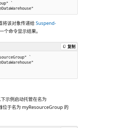
up" `

道将该对象传递给
Suspend-
后一个命令显示结果。
复制
ourceGroup" `

DataWarehouse"

。 以下示例启动托管在名为
于名为 myResourceGroup 的