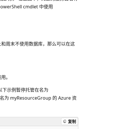
werShell cmdlet 中使用
上和周末不使用数据库，那么可以在这
费用。
。 以下示例暂停托管在名为
 myResourceGroup 的 Azure 资
复制