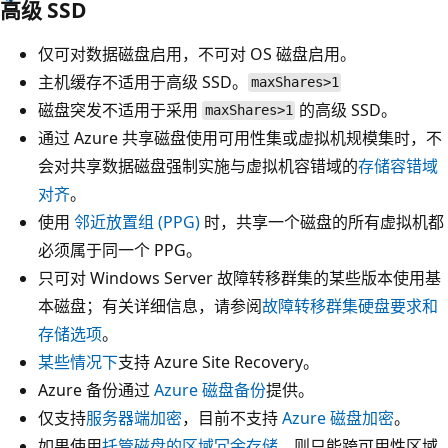
高级 SSD
仅可对数据磁盘启用，不可对 OS 磁盘启用。
主机缓存不适用于高级 SSD。
maxShares>1
磁盘突发不适用于采用
的高级 SSD。
maxShares>1
通过 Azure 共享磁盘使用可用性集或虚拟机规模集时，不
会对共享数据磁盘强制实施与虚拟机容错域的
存储容错域
对齐
。
使用
邻近放置组 (PPG)
时，共享一个磁盘的所有虚拟机都
必须属于同一个 PPG。
只可对 Windows Server 故障转移群集的某些版本使用基
本磁盘；有关详细信息，请参阅
故障转移群集硬盘要求和
存储选项
。
某些情况下
支持 Azure Site Recovery。
Azure 备份通过
Azure 磁盘备份
提供。
仅支持
服务器端加密
，目前不支持
Azure 磁盘加密
。
如果使用
托管磁盘的区域冗余存储
，则只能跨可用性区域