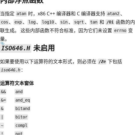
当指定
时，x86 C++ 编译器和 C 编译器支持
、
atan
atan2
、
、
、
、
、
、
和
函数的内
cos
exp
log
log10
sin
sqrt
tan
/Oi
联生成。 这些内部函数不符合标准，因为它们未设置
变
errno
量。
未启用
ISO646.H
如果要使用以下运算符的文本形式，则必须在
下包括
/Ze
：
iso646.h
运算符
文本窗体
&&
and
&=
and_eq
&
bitand
|
bitor
~
compl
!
not