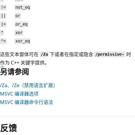
!=
not_eq
||
or
|=
or_eq
^
xor
^=
xor_eq
这些文本窗体可在
下或者在指定或隐含
时
/Za
/permissive-
作为 C++ 关键字提供。
另请参阅
/Za
、
/Ze
（禁用语言扩展）
MSVC 编译器选项
MSVC 编译器命令行语法
反馈