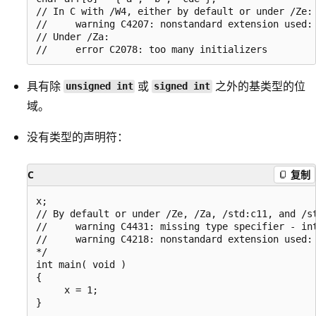
// In C with /W4, either by default or under /Ze:

//     warning C4207: nonstandard extension used: 
// Under /Za:

具有除
或
之外的基类型的位
unsigned int
signed int
域。
没有类型的声明符：
C
复制
x;

// By default or under /Ze, /Za, /std:c11, and /st
//     warning C4431: missing type specifier - int
//     warning C4218: nonstandard extension used: 
*/

int main( void )

{

     x = 1;
