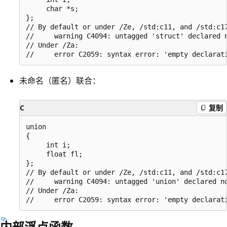
     char *s;

};

// By default or under /Ze, /std:c11, and /std:c17
//     warning C4094: untagged 'struct' declared n
// Under /Za:

未命名（匿名）联合：
C
复制
union

{

     int i;

     float fl;

};

// By default or under /Ze, /std:c11, and /std:c17
//     warning C4094: untagged 'union' declared no
// Under /Za:

内部浮点函数