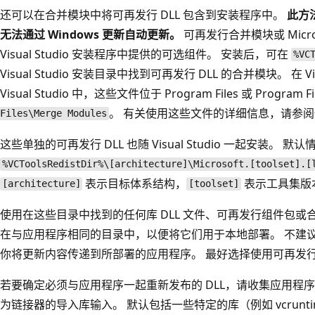
还可以在合并模块中将可再发行 DLL 包含到安装程序中
。
此方
无法通过 Windows 更新自动更新。
可再发行合并模块或 Micro
Visual Studio 安装程序中提供的可选组件。 安装后，可在
%VC
Visual Studio 安装目录中找到可再发行 DLL 的合并模块。 在 Vis
Visual Studio 中，这些文件位于 Program Files 或 Program Fi
。 有关使用这些文件的详细信息，请参阅
Files\Merge Modules
这些单独的可再发行 DLL 也随 Visual Studio 一起安装。 默认
%VCToolsRedistDir%\[architecture]\Microsoft.[toolset].[
表示目标体系结构，
表示工具集版
[architecture]
[toolset]
使用在这些目录中找到的任何库 DLL 文件、可再发行组件包或
在与应用程序相同的目录中，以便将它们用于本地部署。 不建
你将更新内容传递到所部署的应用程序。 最好选择使用可再发
若要确定必须与应用程序一起重新发布的 DLL，请收集应用程序所依赖
为链接器的导入库输入。 默认包括一些特定的库（例如 vcruntime