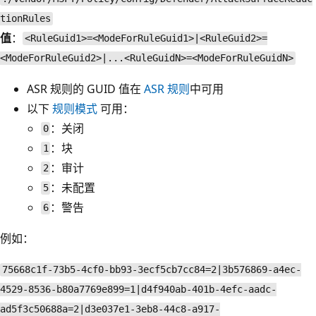
tionRules
值
：
<RuleGuid1>=<ModeForRuleGuid1>|<RuleGuid2>=
<ModeForRuleGuid2>|...<RuleGuidN>=<ModeForRuleGuidN>
ASR 规则的 GUID 值在
ASR 规则
中可用
以下
规则模式
可用：
：关闭
0
：块
1
：审计
2
：未配置
5
：警告
6
例如：
75668c1f-73b5-4cf0-bb93-3ecf5cb7cc84=2|3b576869-a4ec-
4529-8536-b80a7769e899=1|d4f940ab-401b-4efc-aadc-
ad5f3c50688a=2|d3e037e1-3eb8-44c8-a917-