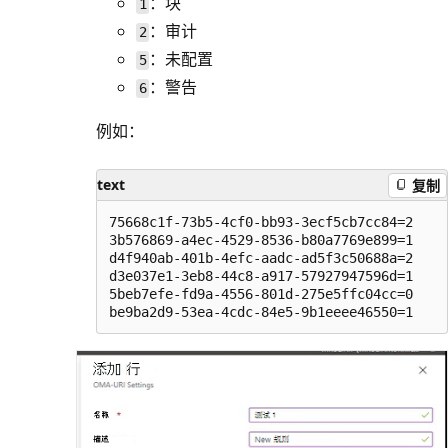
：块
1
：审计
2
：未配置
5
：警告
6
例如：
text
复制
75668c1f-73b5-4cf0-bb93-3ecf5cb7cc84=2

3b576869-a4ec-4529-8536-b80a7769e899=1

d4f940ab-401b-4efc-aadc-ad5f3c50688a=2

d3e037e1-3eb8-44c8-a917-57927947596d=1

5beb7efe-fd9a-4556-801d-275e5ffc04cc=0
