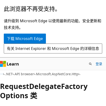
跳
跳
此浏览器不再受支持。
至
到
主
页
请升级到 Microsoft Edge 以使用最新的功能、安全更新和
要
内
技术支持。
内
导
下载 Microsoft Edge
容
航
有关 Internet Explorer 和 Microsoft Edge 的详细信息
Learn
登录
C#
.NET
API browser
Microsoft.AspNetCore.Http
Request
Delegate
Factory
Options 类