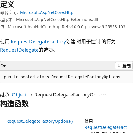
定义
命名空间:
Microsoft.AspNetCore.Http
程序集:
Microsoft.AspNetCore.Http.Extensions.dll
包:
Microsoft.AspNetCore.App.Ref v10.0.0-preview.6.25358.103
使用
RequestDelegateFactory
创建 时用于控制 的行为
RequestDelegate
的选项。
C#
复制
public sealed class RequestDelegateFactoryOptions
继承
Object
RequestDelegateFactoryOptions
构造函数
RequestDelegateFactoryOptions()
使用
RequestDelegateFact