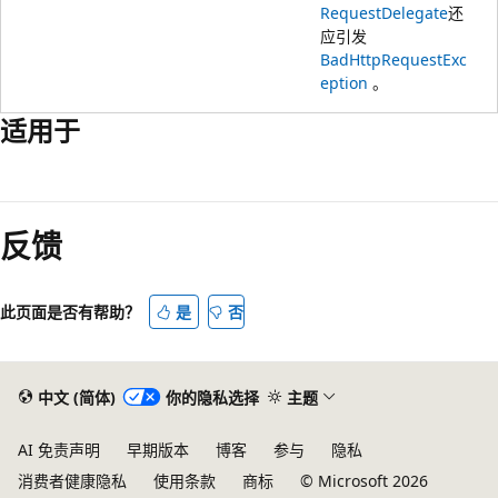
RequestDelegate
还
应引发
BadHttpRequestExc
eption
。
适用于
阅
读
反馈
模
式
已
此页面是否有帮助？
是
否
禁
用
中文 (简体)
你的隐私选择
主题
AI 免责声明
早期版本
博客
参与
隐私
消费者健康隐私
使用条款
商标
© Microsoft 2026