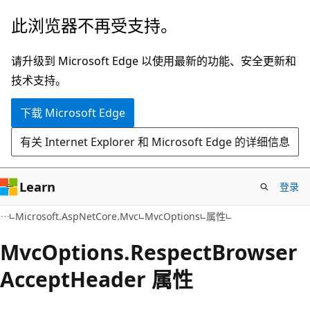
跳
跳
此浏览器不再受支持。
至
到
主
页
请升级到 Microsoft Edge 以使用最新的功能、安全更新和
要
内
技术支持。
内
导
下载 Microsoft Edge
容
航
有关 Internet Explorer 和 Microsoft Edge 的详细信息
Learn
登录
C#
Microsoft.AspNetCore.Mvc
MvcOptions
属性
Mvc
Options.
Respect
Browser
Accept
Header 属性