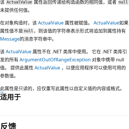
该
属性返回传递给构造函数的相同值，或者
ActualValue
null
未提供任何值。
在对象构造时，该
ActualValue
属性被赋值。
ActualValue
如果
属性值不是
，则该值的字符串表示形式将追加到属性持有
null
Message
的消息字符串中。
该
ActualValue
属性不在 .NET 类库中使用。 它在 .NET 类库引
发的所有
ArgumentOutOfRangeException
对象中携带 null
值。 提供此属性
ActualValue
，以便应用程序可以使用可用的
参数值。
此属性是只读的，应仅重写此属性以自定义值的内容或格式。
适用于
阅
读
反馈
模