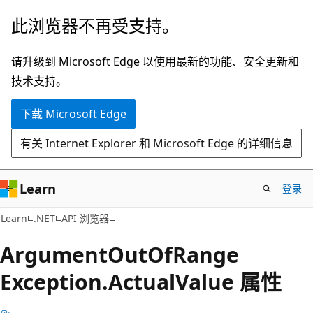
跳
跳
此浏览器不再受支持。
至
到
主
页
请升级到 Microsoft Edge 以使用最新的功能、安全更新和
要
内
技术支持。
内
导
下载 Microsoft Edge
容
航
有关 Internet Explorer 和 Microsoft Edge 的详细信息
Learn
登录
C#
Learn
.NET
API 浏览器
Argument
Out
OfRange
Exception.
Actual
Value 属性