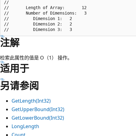
//

//       Length of Array:       12

//       Number of Dimensions:   3

//          Dimension 1:   2

//          Dimension 2:   2

注解
检索此属性的值是 O（1） 操作。
适用于
另请参阅
GetLength(Int32)
GetUpperBound(Int32)
GetLowerBound(Int32)
LongLength
Count