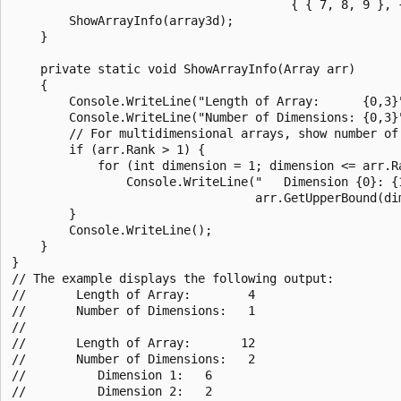
                                       { { 7, 8, 9 }, {
        ShowArrayInfo(array3d);

    }

    private static void ShowArrayInfo(Array arr)

    {

        Console.WriteLine("Length of Array:      {0,3}"
        Console.WriteLine("Number of Dimensions: {0,3}"
        // For multidimensional arrays, show number of 
        if (arr.Rank > 1) {

            for (int dimension = 1; dimension <= arr.Ra
                Console.WriteLine("   Dimension {0}: {1
                                  arr.GetUpperBound(dim
        }

        Console.WriteLine();

    }

}

// The example displays the following output:

//       Length of Array:        4

//       Number of Dimensions:   1

//

//       Length of Array:       12

//       Number of Dimensions:   2

//          Dimension 1:   6

//          Dimension 2:   2
