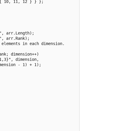
 10, 11, 12 } } };

, arr.Length);

, arr.Rank);

elements in each dimension.

nk; dimension++)

,3}", dimension,

ension - 1) + 1);
