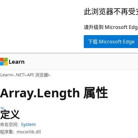
跳
跳
此浏览器不再受
至
到
主
页
请升级到 Microsof
要
内
下载 Microsoft Edge
内
导
容
航
Learn
Learn
.NET
API 浏览器
Array.
Length 属性
定义
命名空间:
System
程序集:
mscorlib.dll