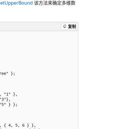
etUpperBound
该方法来确定多维数
复制
ee" };

 "1" },

3"},

5" } };

 { 4, 5, 6 } },
