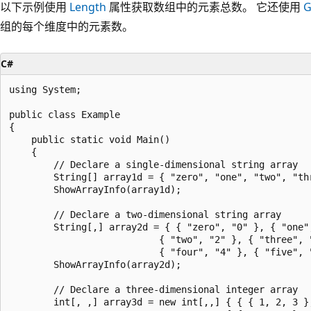
以下示例使用
Length
属性获取数组中的元素总数。 它还使用
G
组的每个维度中的元素数。
C#
using System;

public class Example

{

    public static void Main()

    {

        // Declare a single-dimensional string array

        String[] array1d = { "zero", "one", "two", "thr
        ShowArrayInfo(array1d);

        // Declare a two-dimensional string array

        String[,] array2d = { { "zero", "0" }, { "one",
                           { "two", "2" }, { "three", "
                           { "four", "4" }, { "five", "
        ShowArrayInfo(array2d);

        // Declare a three-dimensional integer array

        int[, ,] array3d = new int[,,] { { { 1, 2, 3 },