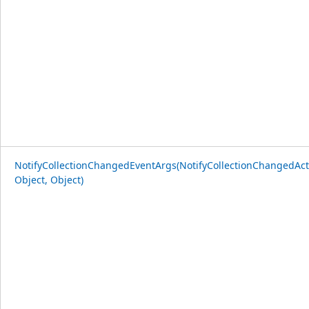
NotifyCollectionChangedEventArgs(NotifyCollectionChangedAct
Object, Object)