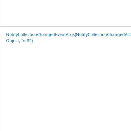
NotifyCollectionChangedEventArgs(NotifyCollectionChangedAct
Object, Int32)