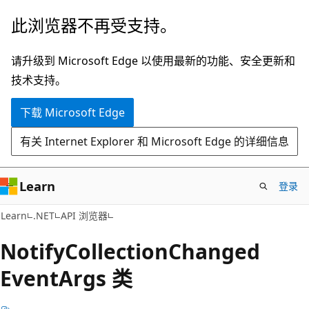
跳
跳
此浏览器不再受支持。
至
到
主
页
请升级到 Microsoft Edge 以使用最新的功能、安全更新和
要
内
技术支持。
内
导
下载 Microsoft Edge
容
航
有关 Internet Explorer 和 Microsoft Edge 的详细信息
Learn
登录
C#
Learn
.NET
API 浏览器
Notify
Collection
Changed
Event
Args 类