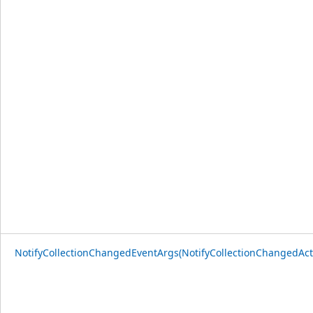
NotifyCollectionChangedEventArgs(NotifyCollectionChangedAct