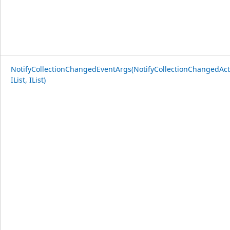
NotifyCollectionChangedEventArgs(NotifyCollectionChangedAct
IList, IList)