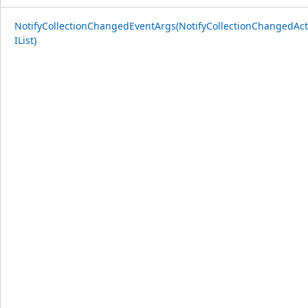
NotifyCollectionChangedEventArgs(NotifyCollectionChangedAct
IList)