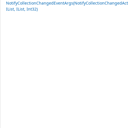
NotifyCollectionChangedEventArgs(NotifyCollectionChangedAct
IList, IList, Int32)