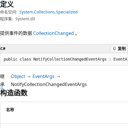
定义
命名空间:
System.Collections.Specialized
程序集:
System.dll
提供事件的数据
CollectionChanged
。
C#
复制
public class NotifyCollectionChangedEventArgs : EventA
继
Object
EventArgs
承
NotifyCollectionChangedEventArgs
构造函数
名称