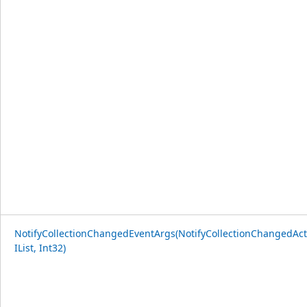
NotifyCollectionChangedEventArgs(NotifyCollectionChangedAct
IList, Int32)