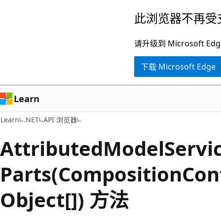
跳
跳
此浏览器不再受
至
到
主
页
请升级到 Microsof
要
内
下载 Microsoft Edge
内
导
容
航
Learn
Learn
.NET
API 浏览器
Attributed
Model
Servi
Parts(CompositionCont
Object[]) 方法