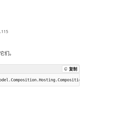
.115
它们。
复制
odel.Composition.Hosting.CompositionContainer container,