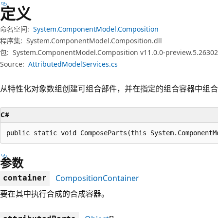
定义
命名空间:
System.ComponentModel.Composition
程序集:
System.ComponentModel.Composition.dll
包:
System.ComponentModel.Composition v11.0.0-preview.5.26302
Source:
AttributedModelServices.cs
从特性化对象数组创建可组合部件，并在指定的组合容器中组合
C#
public static void ComposeParts(this System.ComponentM
参数
CompositionContainer
container
要在其中执行合成的合成容器。