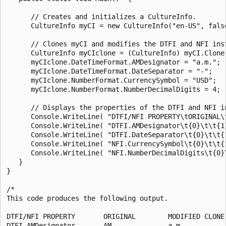
      // Creates and initializes a CultureInfo.

      CultureInfo myCI = new CultureInfo("en-US", false
      // Clones myCI and modifies the DTFI and NFI inst
      CultureInfo myCIclone = (CultureInfo) myCI.Clone(
      myCIclone.DateTimeFormat.AMDesignator = "a.m.";

      myCIclone.DateTimeFormat.DateSeparator = "-";

      myCIclone.NumberFormat.CurrencySymbol = "USD";

      myCIclone.NumberFormat.NumberDecimalDigits = 4;

      // Displays the properties of the DTFI and NFI i
      Console.WriteLine( "DTFI/NFI PROPERTY\tORIGINAL\t
      Console.WriteLine( "DTFI.AMDesignator\t{0}\t\t{1
      Console.WriteLine( "DTFI.DateSeparator\t{0}\t\t{
      Console.WriteLine( "NFI.CurrencySymbol\t{0}\t\t{
      Console.WriteLine( "NFI.NumberDecimalDigits\t{0}
   }

}

/*

This code produces the following output.

DTFI/NFI PROPERTY       ORIGINAL        MODIFIED CLONE

DTFI.AMDesignator       AM              a.m.
