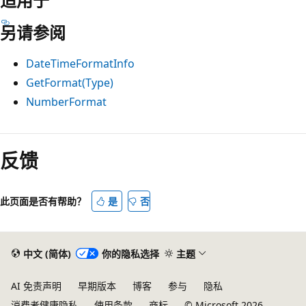
适用于
另请参阅
DateTimeFormatInfo
GetFormat(Type)
NumberFormat
阅
读
反馈
模
式
此页面是否有帮助？
是
否
已
禁
用
中文 (简体)
你的隐私选择
主题
AI 免责声明
早期版本
博客
参与
隐私
消费者健康隐私
使用条款
商标
© Microsoft 2026