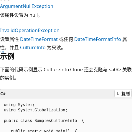
ArgumentNullException
该属性设置为 null。
InvalidOperationException
设置属性
DateTimeFormat
或任何
DateTimeFormatInfo
属
性，并且
CultureInfo
为只读。
示例
下面的代码示例显示 CultureInfo.Clone 还会克隆
与 <
a0/> 关联
的实例。
C#
复制
using System;

using System.Globalization;

public class SamplesCultureInfo  {

   public static void Main()  {
