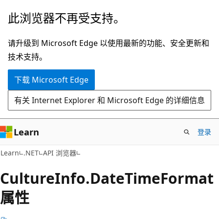
跳
跳
此浏览器不再受支持。
至
到
主
页
请升级到 Microsoft Edge 以使用最新的功能、安全更新和
要
内
技术支持。
内
导
下载 Microsoft Edge
容
航
有关 Internet Explorer 和 Microsoft Edge 的详细信息
Learn
登录
C#
Learn
.NET
API 浏览器
Culture
Info.
Date
Time
Format
属性