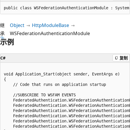
public class WSFederationAuthenticationModule : System
继
Object
HttpModuleBase
承
WSFederationAuthenticationModule
示例
C#
复制
void Application_Start(object sender, EventArgs e)

{

    // Code that runs on application startup

    //SUBSCRIBE TO WSFAM EVENTS

    FederatedAuthentication.WSFederationAuthentication
    FederatedAuthentication.WSFederationAuthentication
    FederatedAuthentication.WSFederationAuthentication
    FederatedAuthentication.WSFederationAuthentication
    FederatedAuthentication.WSFederationAuthentication
    FederatedAuthentication.WSFederationAuthentication