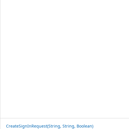
CreateSignInRequest(String, String, Boolean)