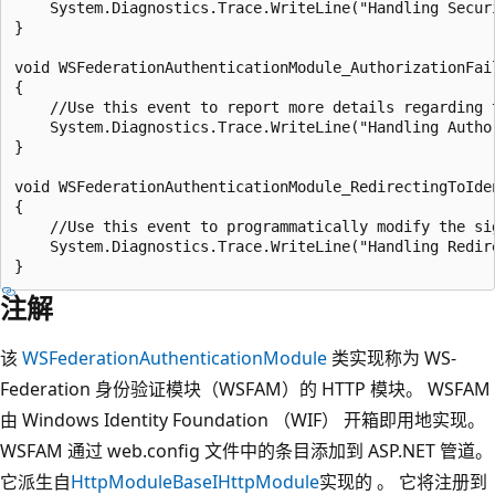
    System.Diagnostics.Trace.WriteLine("Handling Securi
}

void WSFederationAuthenticationModule_AuthorizationFai
{

    //Use this event to report more details regarding t
    System.Diagnostics.Trace.WriteLine("Handling Author
}

void WSFederationAuthenticationModule_RedirectingToIde
{

    //Use this event to programmatically modify the sig
    System.Diagnostics.Trace.WriteLine("Handling Redire
注解
该
WSFederationAuthenticationModule
类实现称为 WS-
Federation 身份验证模块（WSFAM）的 HTTP 模块。 WSFAM
由 Windows Identity Foundation （WIF） 开箱即用地实现。
WSFAM 通过 web.config 文件中的条目添加到 ASP.NET 管道。
它派生自
HttpModuleBase
IHttpModule
实现的 。 它将注册到