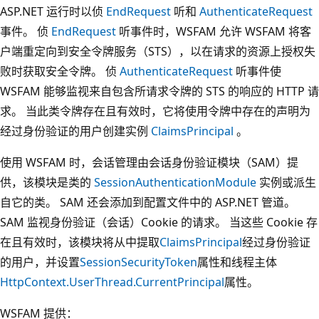
ASP.NET 运行时以侦
EndRequest
听和
AuthenticateRequest
事件。 侦
EndRequest
听事件时，WSFAM 允许 WSFAM 将客
户端重定向到安全令牌服务（STS），以在请求的资源上授权失
败时获取安全令牌。 侦
AuthenticateRequest
听事件使
WSFAM 能够监视来自包含所请求令牌的 STS 的响应的 HTTP 请
求。 当此类令牌存在且有效时，它将使用令牌中存在的声明为
经过身份验证的用户创建实例
ClaimsPrincipal
。
使用 WSFAM 时，会话管理由会话身份验证模块（SAM）提
供，该模块是类的
SessionAuthenticationModule
实例或派生
自它的类。 SAM 还会添加到配置文件中的 ASP.NET 管道。
SAM 监视身份验证（会话）Cookie 的请求。 当这些 Cookie 存
在且有效时，该模块将从中提取
ClaimsPrincipal
经过身份验证
的用户，并设置
SessionSecurityToken
属性和线程主体
HttpContext.User
Thread.CurrentPrincipal
属性。
WSFAM 提供：