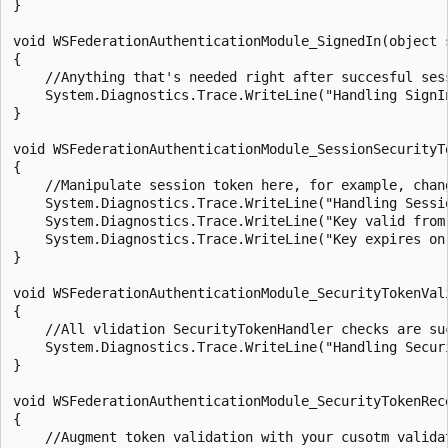
}

void WSFederationAuthenticationModule_SignedIn(object s
{

    //Anything that's needed right after succesful ses
    System.Diagnostics.Trace.WriteLine("Handling SignIn
}

void WSFederationAuthenticationModule_SessionSecurityT
{

    //Manipulate session token here, for example, chang
    System.Diagnostics.Trace.WriteLine("Handling Sessio
    System.Diagnostics.Trace.WriteLine("Key valid from
    System.Diagnostics.Trace.WriteLine("Key expires on
}

void WSFederationAuthenticationModule_SecurityTokenVal
{

    //All vlidation SecurityTokenHandler checks are suc
    System.Diagnostics.Trace.WriteLine("Handling Securi
}

void WSFederationAuthenticationModule_SecurityTokenRec
{

    //Augment token validation with your cusotm valida