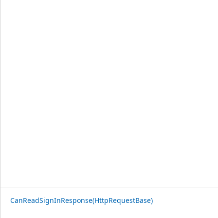
CanReadSignInResponse(HttpRequestBase)