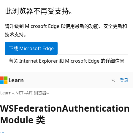
跳
跳
此浏览器不再受支持。
至
到
主
页
请升级到 Microsoft Edge 以使用最新的功能、安全更新和
要
内
技术支持。
内
导
下载 Microsoft Edge
容
航
有关 Internet Explorer 和 Microsoft Edge 的详细信息
Learn
登录
C#
Learn
.NET
API 浏览器
WSFederation
Authentication
Module 类