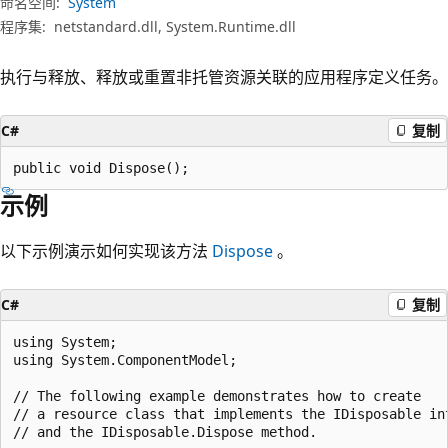
命名空间:
System
程序集:
netstandard.dll, System.Runtime.dll
执行与释放、释放或重置非托管资源关联的应用程序定义任务。
C#
复制
public void Dispose();
示例
以下示例演示如何实现该方法
Dispose
。
C#
复制
using System;

using System.ComponentModel;

// The following example demonstrates how to create

// a resource class that implements the IDisposable int
// and the IDisposable.Dispose method.
