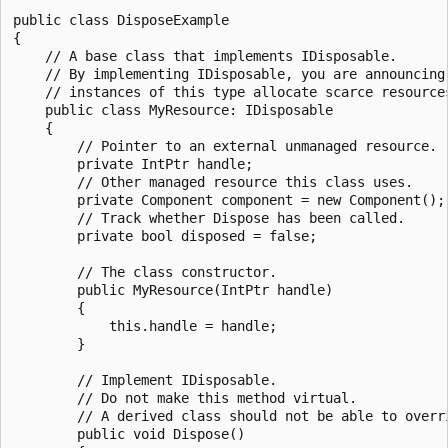
public class DisposeExample

{

    // A base class that implements IDisposable.

    // By implementing IDisposable, you are announcing 
    // instances of this type allocate scarce resources
    public class MyResource: IDisposable

    {

        // Pointer to an external unmanaged resource.

        private IntPtr handle;

        // Other managed resource this class uses.

        private Component component = new Component();

        // Track whether Dispose has been called.

        private bool disposed = false;

        // The class constructor.

        public MyResource(IntPtr handle)

        {

            this.handle = handle;

        }

        // Implement IDisposable.

        // Do not make this method virtual.

        // A derived class should not be able to overri
        public void Dispose()
