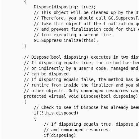
        {

            Dispose(disposing: true);

            // This object will be cleaned up by the Di
            // Therefore, you should call GC.SuppressFi
            // take this object off the finalization qu
            // and prevent finalization code for this o
            // from executing a second time.

            GC.SuppressFinalize(this);

        }

        // Dispose(bool disposing) executes in two dist
        // If disposing equals true, the method has bee
        // or indirectly by a user's code. Managed and 
        // can be disposed.

        // If disposing equals false, the method has be
        // runtime from inside the finalizer and you sh
        // other objects. Only unmanaged resources can 
        protected virtual void Dispose(bool disposing)

        {

            // Check to see if Dispose has already been
            if(!this.disposed)

            {

                // If disposing equals true, dispose al
                // and unmanaged resources.

                if(disposing)
