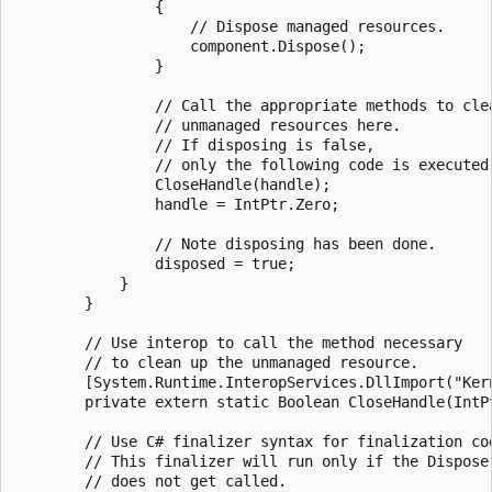
                {

                    // Dispose managed resources.

                    component.Dispose();

                }

                // Call the appropriate methods to clea
                // unmanaged resources here.

                // If disposing is false,

                // only the following code is executed.
                CloseHandle(handle);

                handle = IntPtr.Zero;

                // Note disposing has been done.

                disposed = true;

            }

        }

        // Use interop to call the method necessary

        // to clean up the unmanaged resource.

        [System.Runtime.InteropServices.DllImport("Kern
        private extern static Boolean CloseHandle(IntPt
        // Use C# finalizer syntax for finalization cod
        // This finalizer will run only if the Dispose 
        // does not get called.
