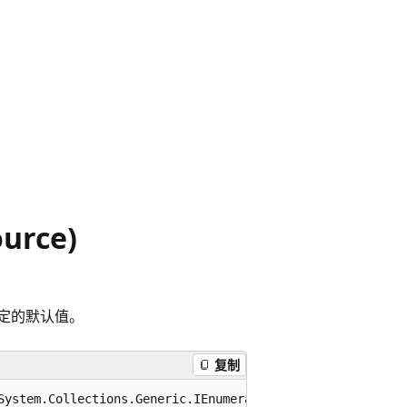
urce)
定的默认值。
复制
System.Collections.Generic.IEnumerable<TSource> source, 