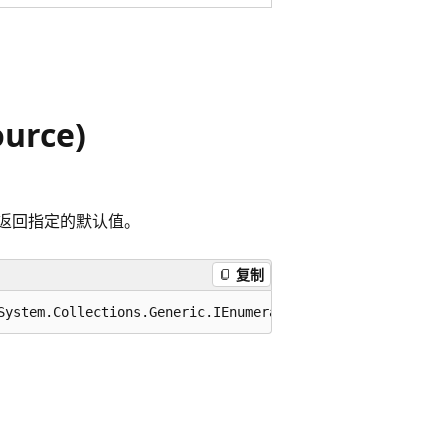
urce)
返回指定的默认值。
复制
System.Collections.Generic.IEnumerable<TSource> source, 