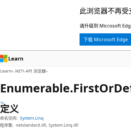
跳
跳
此浏览器不再受
至
到
主
页
请升级到 Microsof
要
内
下载 Microsoft Edge
内
导
容
航
Learn
Learn
.NET
API 浏览器
Enumerable.
First
OrDe
定义
命名空间:
System.Linq
程序集:
netstandard.dll, System.Linq.dll