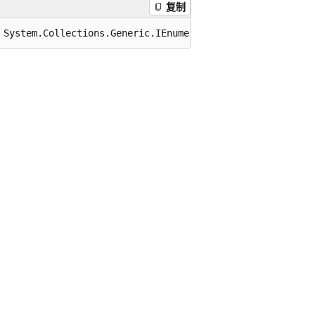
复制
 System.Collections.Generic.IEnumerable<TSource> source,