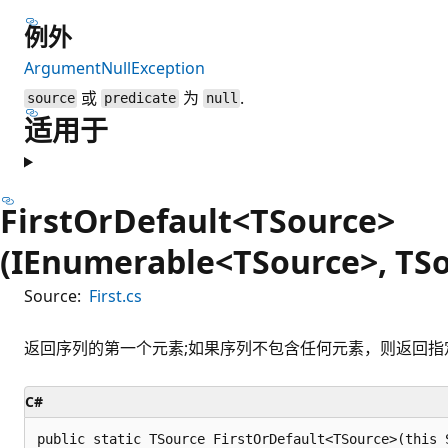
例外
ArgumentNullException
或
为
.
source
predicate
null
适用于
FirstOrDefault<TSource>
(IEnumerable<TSource>, TSo
Source:
First.cs
返回序列的第一个元素;如果序列不包含任何元素，则返回指
C#
public static TSource FirstOrDefault<TSource>(this 