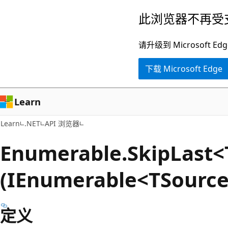
跳
跳
此浏览器不再受
至
到
主
页
请升级到 Microsof
要
内
下载 Microsoft Edge
内
导
容
航
Learn
Learn
.NET
API 浏览器
Enumerable.
Skip
Last<
(IEnumerable<TSource
定义