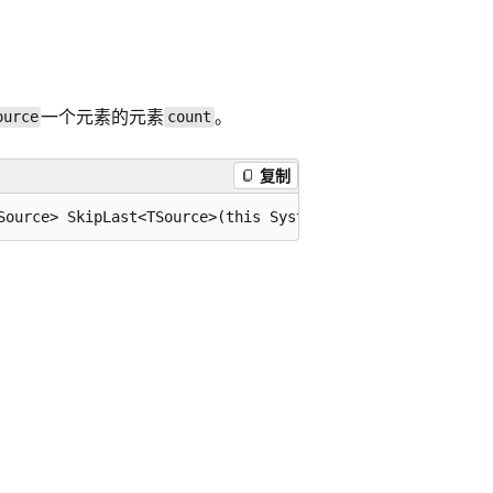
一个元素的元素
。
ource
count
复制
Source> SkipLast<TSource>(this System.Collections.Generi