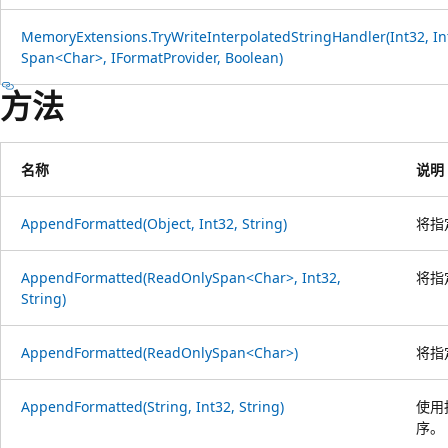
MemoryExtensions.TryWriteInterpolatedStringHandler(Int32, In
Span<Char>, IFormatProvider, Boolean)
方法
名称
说明
AppendFormatted(Object, Int32, String)
将指
AppendFormatted(ReadOnlySpan<Char>, Int32,
将指
String)
AppendFormatted(ReadOnlySpan<Char>)
将指
AppendFormatted(String, Int32, String)
使用
序。