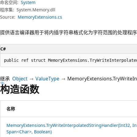
命名空间:
System
程序集:
System.Memory.dll
Source:
MemoryExtensions.cs
提供语言编译器用于将内插字符串格式化为字符范围的处理程序
C#
public ref struct MemoryExtensions.TryWriteInterpolate
继承
Object
ValueType
MemoryExtensions.TryWriteIn
构造函数
名称
MemoryExtensions.TryWriteInterpolatedStringHandler(Int32, In
Span<Char>, Boolean)