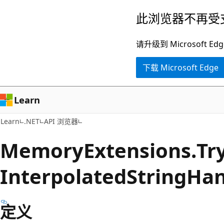
跳
跳
此浏览器不再受
至
到
主
页
请升级到 Microsof
要
内
下载 Microsoft Edge
内
导
容
航
Learn
Learn
.NET
API 浏览器
Memory
Extensions.
Tr
Interpolated
String
Han
定义