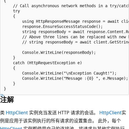
{

    // Call asynchronous network methods in a try/catch
    try

    {

        using HttpResponseMessage response = await cli
        response.EnsureSuccessStatusCode();

        string responseBody = await response.Content.Re
        // Above three lines can be replaced with new h
        // string responseBody = await client.GetString
        Console.WriteLine(responseBody);

    }

    catch (HttpRequestException e)

    {

        Console.WriteLine("\nException Caught!");

        Console.WriteLine("Message :{0} ", e.Message);

    }

注解
类
HttpClient
实例充当发送 HTTP 请求的会话。
HttpClient
实
例是应用于该实例执行的所有请求的设置集合。 此外，每个
HttpClient
实例都使用自己的连接池，将请求与其他实例执行