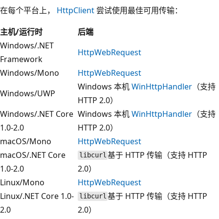
在每个平台上，
HttpClient
尝试使用最佳可用传输：
主机/运行时
后端
Windows/.NET
HttpWebRequest
Framework
Windows/Mono
HttpWebRequest
Windows 本机
WinHttpHandler
（支持
Windows/UWP
HTTP 2.0）
Windows/.NET Core
Windows 本机
WinHttpHandler
（支持
1.0-2.0
HTTP 2.0）
macOS/Mono
HttpWebRequest
macOS/.NET Core
基于 HTTP 传输（支持 HTTP
libcurl
1.0-2.0
2.0）
Linux/Mono
HttpWebRequest
Linux/.NET Core 1.0-
基于 HTTP 传输（支持 HTTP
libcurl
2.0
2.0）