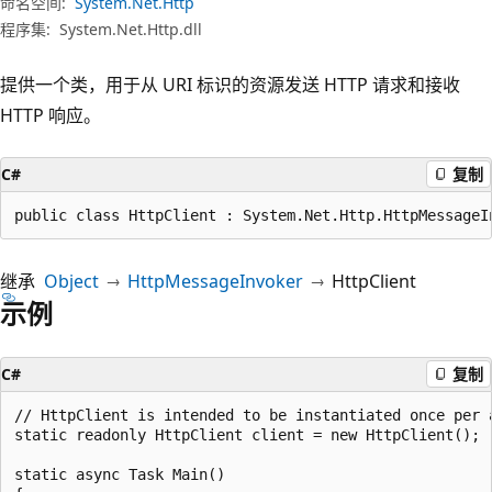
命名空间:
System.Net.Http
程序集:
System.Net.Http.dll
提供一个类，用于从 URI 标识的资源发送 HTTP 请求和接收
HTTP 响应。
C#
复制
public class HttpClient : System.Net.Http.HttpMessageI
继承
Object
HttpMessageInvoker
HttpClient
示例
C#
复制
// HttpClient is intended to be instantiated once per 
static readonly HttpClient client = new HttpClient();

static async Task Main()
