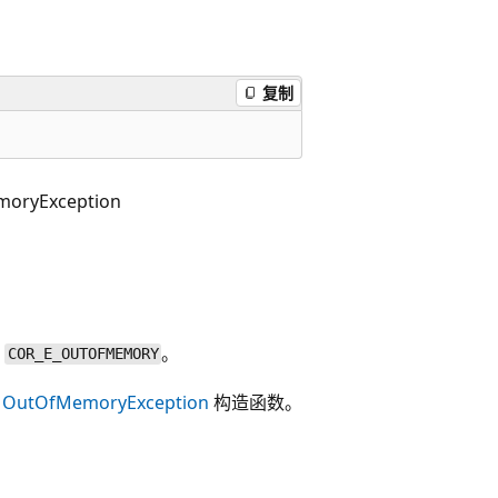
复制
oryException
T
。
COR_E_OUTOFMEMORY
阅
OutOfMemoryException
构造函数。