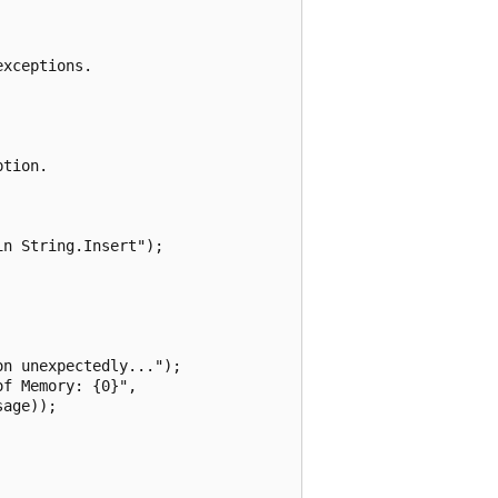
xceptions.

tion.

n String.Insert");

n unexpectedly...");

f Memory: {0}",

age));
