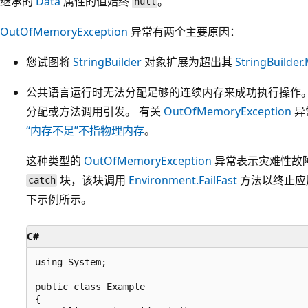
继承的
Data
属性的值始终
。
null
OutOfMemoryException
异常有两个主要原因：
您试图将
StringBuilder
对象扩展为超出其
StringBuilder
公共语言运行时无法分配足够的连续内存来成功执行操作。
分配或方法调用引发。 有关
OutOfMemoryException
异
“内存不足”不指物理内存
。
这种类型的
OutOfMemoryException
异常表示灾难性故
块，该块调用
Environment.FailFast
方法以终止应
catch
下示例所示。
C#
using System;

public class Example

{
