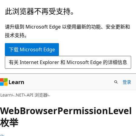
跳
跳
此浏览器不再受支持。
至
到
主
页
请升级到 Microsoft Edge 以使用最新的功能、安全更新和
要
内
技术支持。
内
导
下载 Microsoft Edge
容
航
有关 Internet Explorer 和 Microsoft Edge 的详细信息
Learn
登录
C#
Learn
.NET
API 浏览器
Web
Browser
Permission
Level
枚举