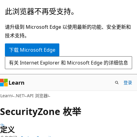
跳
跳
此浏览器不再受支持。
至
到
主
页
请升级到 Microsoft Edge 以使用最新的功能、安全更新和
要
内
技术支持。
内
导
下载 Microsoft Edge
容
航
有关 Internet Explorer 和 Microsoft Edge 的详细信息
Learn
登录
C#
Learn
.NET
API 浏览器
Security
Zone 枚举
定义