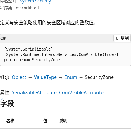
命名空间:
System.Security
程序集:
mscorlib.dll
定义与安全策略使用的安全区域对应的整数值。
C#
复制
[System.Serializable]

[System.Runtime.InteropServices.ComVisible(true)]

public enum SecurityZone
继承
Object
ValueType
Enum
SecurityZone
属性
SerializableAttribute
ComVisibleAttribute
字段
名称
值
说明