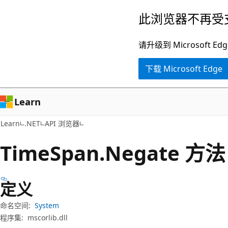
跳
跳
此浏览器不再受
至
到
主
页
请升级到 Microsof
要
内
下载 Microsoft Edge
内
导
容
航
Learn
Learn
.NET
API 浏览器
Time
Span.
Negate 方法
定义
命名空间:
System
程序集:
mscorlib.dll