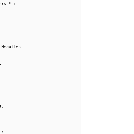
ry " +

Negation



;

),
