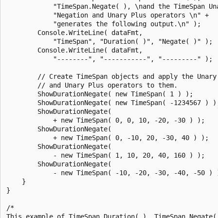
            "TimeSpan.Negate( ), \nand the TimeSpan Una
            "Negation and Unary Plus operators \n" +

            "generates the following output.\n" );

        Console.WriteLine( dataFmt, 

            "TimeSpan", "Duration( )", "Negate( )" );

        Console.WriteLine( dataFmt, 

            "--------", "-----------", "---------" );

        // Create TimeSpan objects and apply the Unary 
        // and Unary Plus operators to them.

        ShowDurationNegate( new TimeSpan( 1 ) );

        ShowDurationNegate( new TimeSpan( -1234567 ) );
        ShowDurationNegate( 

            + new TimeSpan( 0, 0, 10, -20, -30 ) );

        ShowDurationNegate( 

            + new TimeSpan( 0, -10, 20, -30, 40 ) );

        ShowDurationNegate( 

            - new TimeSpan( 1, 10, 20, 40, 160 ) );

        ShowDurationNegate( 

            - new TimeSpan( -10, -20, -30, -40, -50 ) )
    } 

} 

/*

This example of TimeSpan.Duration( ), TimeSpan.Negate( 