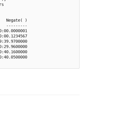
s

  Negate( )

  ---------

:00.0000001

:00.1234567

:39.9700000

:29.9600000

:40.1600000

:40.0500000
