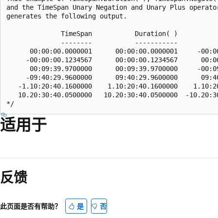
and the TimeSpan Unary Negation and Unary Plus operator
generates the following output.

              TimeSpan           Duration( )           
              --------           -----------           
      00:00:00.0000001      00:00:00.0000001     -00:00
     -00:00:00.1234567      00:00:00.1234567      00:00
      00:09:39.9700000      00:09:39.9700000     -00:09
     -09:40:29.9600000      09:40:29.9600000      09:40
   -1.10:20:40.1600000    1.10:20:40.1600000    1.10:20
   10.20:30:40.0500000   10.20:30:40.0500000  -10.20:30
适用于
反馈
此页面是否有帮助？
是
否