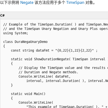
以下示例将
Negate
该方法应用于多个
TimeSpan
对象。
C#
// Example of the TimeSpan.Duration( ) and TimeSpan.Neg
// and the TimeSpan Unary Negation and Unary Plus opera
using System;

class DuraNegaUnaryDemo

{

    const string dataFmt = "{0,22}{1,22}{2,22}" ;

    static void ShowDurationNegate( TimeSpan interval )
    {

        // Display the TimeSpan value and the results o
        // Duration and Negate methods.

        Console.WriteLine( dataFmt, 

            interval, interval.Duration( ), interval.Ne
    }

    static void Main()

    {

        Console.WriteLine(

            "This example of TimeSpan.Duration( ), " +
