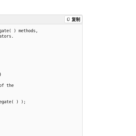
复制
ate( ) methods,

tors.



f the 

gate( ) );
