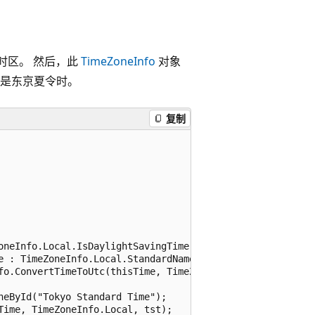
时区。 然后，此
TimeZoneInfo
对象
是东京夏令时。
复制
oneInfo.Local.IsDaylightSavingTime(thisTime) ?

e : TimeZoneInfo.Local.StandardName, thisTime);

fo.ConvertTimeToUtc(thisTime, TimeZoneInfo.Local));

eById("Tokyo Standard Time");

Time, TimeZoneInfo.Local, tst);      
