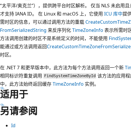
“太平洋/奥克兰”），提供跨平台时区解析。 仅当 NLS 未启用且
才支持 IANA ID。 在 Linux 和 macOS 上，它使用
ICU 库中
提
需时区的信息，可以通过调用方法的重载
CreateCustomTime
FromSerializedString
来反序列化
TimeZoneInfo
表示所需时区
方法调用创建的时区不是系统定义的时间，不能使用
FindSyst
能通过或方法调用返回
CreateCustomTimeZone
FromSerialize
时区。
在 .NET 7 和更早版本中，此方法为每个方法调用返回一个新
Ti
相同标识符重复调用
该方法的应用程序的
FindSystemTimeZoneById
中，此方法始终返回缓存
TimeZoneInfo
实例。
适用于
另请参阅
Id