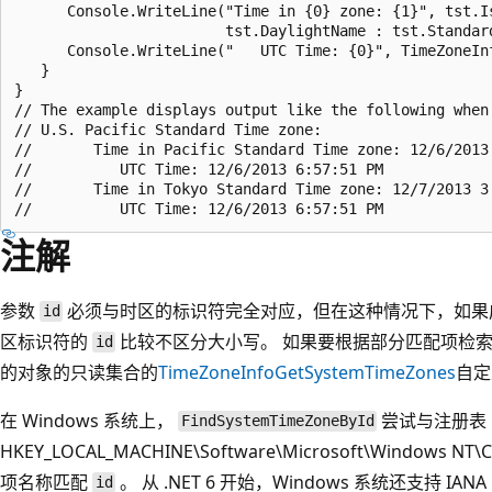
      Console.WriteLine("Time in {0} zone: {1}", tst.Is
                        tst.DaylightName : tst.Standard
      Console.WriteLine("   UTC Time: {0}", TimeZoneIn
   }

}

// The example displays output like the following when 
// U.S. Pacific Standard Time zone:

//       Time in Pacific Standard Time zone: 12/6/2013 
//          UTC Time: 12/6/2013 6:57:51 PM

//       Time in Tokyo Standard Time zone: 12/7/2013 3:
注解
参数
必须与时区的标识符完全对应，但在这种情况下，如果
id
区标识符的
比较不区分大小写。 如果要根据部分匹配项检
id
的对象的只读集合的
TimeZoneInfo
GetSystemTimeZones
自定
在 Windows 系统上，
尝试与注册表
FindSystemTimeZoneById
HKEY_LOCAL_MACHINE\Software\Microsoft\Windows NT\
项名称匹配
。 从 .NET 6 开始，Windows 系统还支持 IAN
id