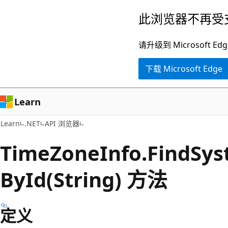
跳
跳
此浏览器不再受
至
到
主
页
请升级到 Microsof
要
内
下载 Microsoft Edge
内
导
容
航
Learn
Learn
.NET
API 浏览器
Time
Zone
Info.
Find
Sys
ById(String) 方法
定义