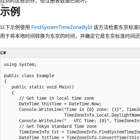
找到时区标识符，但注册表数据已损坏。
示例
以下示例使用
FindSystemTimeZoneById
该方法检索东京标准
用于将本地时间转换为东京的时间，并确定它是东京标准时间还
C#
using System;

public class Example

{

   public static void Main()

   {

      // Get time in local time zone 

      DateTime thisTime = DateTime.Now;

      Console.WriteLine("Time in {0} zone: {1}", TimeZ
                        TimeZoneInfo.Local.DaylightNam
      Console.WriteLine("   UTC Time: {0}", TimeZoneIn
      // Get Tokyo Standard Time zone

      TimeZoneInfo tst = TimeZoneInfo.FindSystemTimeZon
      DateTime tstTime = TimeZoneInfo.ConvertTime(this