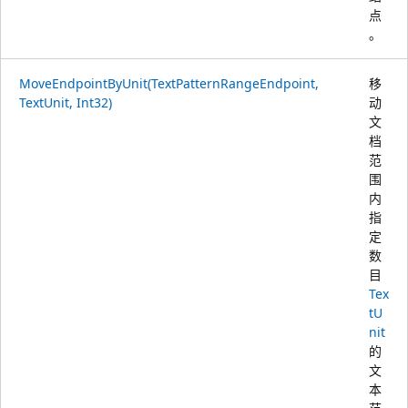
点
。
MoveEndpointByUnit(TextPatternRangeEndpoint,
移
TextUnit, Int32)
动
文
档
范
围
内
指
定
数
目
Tex
tU
nit
的
文
本