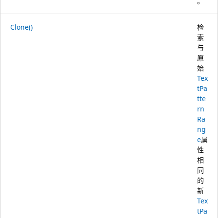
。
Clone()
检
索
与
原
始
Tex
tPa
tte
rn
Ra
ng
e
属
性
相
同
的
新
Tex
tPa