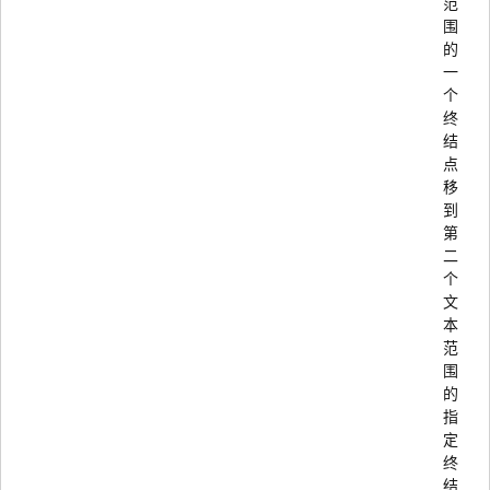
范
围
的
一
个
终
结
点
移
到
第
二
个
文
本
范
围
的
指
定
终
结