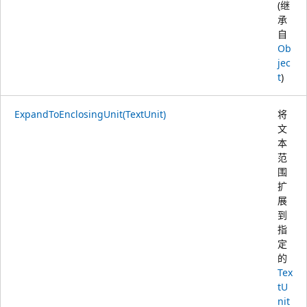
(继
承
自
Ob
jec
t
)
ExpandToEnclosingUnit(TextUnit)
将
文
本
范
围
扩
展
到
指
定
的
Tex
tU
nit