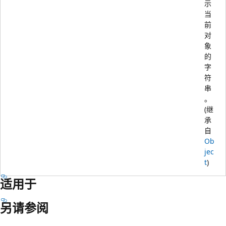
示
当
前
对
象
的
字
符
串
。
(继
承
自
Ob
jec
t
)
适用于
另请参阅