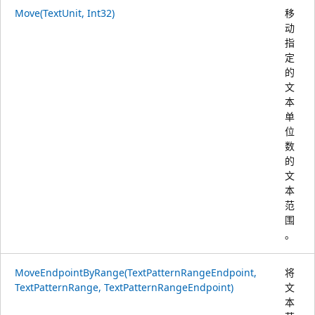
Move(TextUnit, Int32)
移
动
指
定
的
文
本
单
位
数
的
文
本
范
围
。
MoveEndpointByRange(TextPatternRangeEndpoint,
将
TextPatternRange, TextPatternRangeEndpoint)
文
本