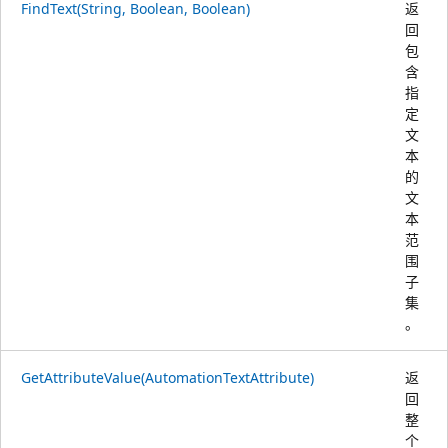
FindText(String, Boolean, Boolean)
返
回
包
含
指
定
文
本
的
文
本
范
围
子
集
。
GetAttributeValue(AutomationTextAttribute)
返
回
整
个