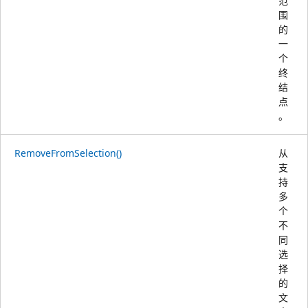
范
围
的
一
个
终
结
点
。
RemoveFromSelection()
从
支
持
多
个
不
同
选
择
的
文