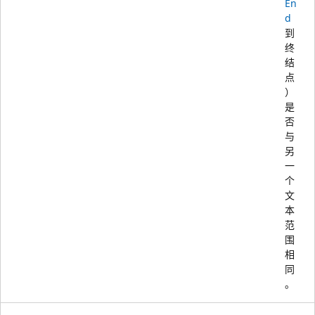
En
d
到
终
结
点
）
是
否
与
另
一
个
文
本
范
围
相
同
。