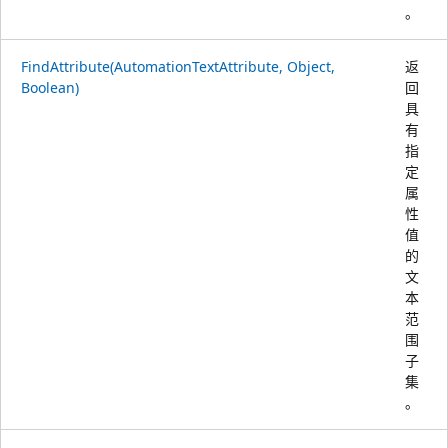
。
FindAttribute(AutomationTextAttribute, Object,
返
Boolean)
回
具
有
指
定
属
性
值
的
文
本
范
围
子
集
。