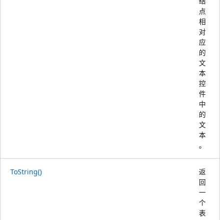
结
点
相
对
应
的
文
本
控
件
中
的
文
本
。
ToString()
返
回
一
个
表