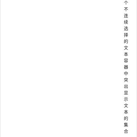
个
不
连
续
选
择
的
文
本
容
器
中
突
出
显
示
文
本
的
集
合