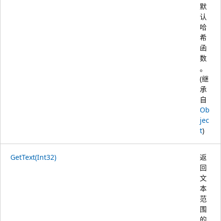
默
认
哈
希
函
数
。
(继
承
自
Ob
jec
t
)
GetText(Int32)
返
回
文
本
范
围
的