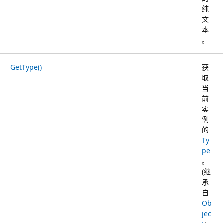
纯
文
本
。
GetType()
获
取
当
前
实
例
的
Ty
pe
。
(继
承
自
Ob
jec