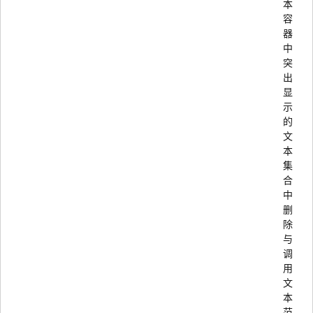
本
容
器
中
突
出
显
示
的
文
本
集
合
中
删
除
与
调
用
文
本
范