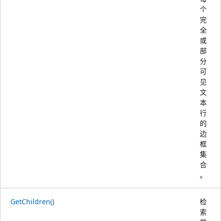
个
完
全
或
部
分
可
见
文
本
行
的
边
框
集
合
。
GetChildren()
检
索