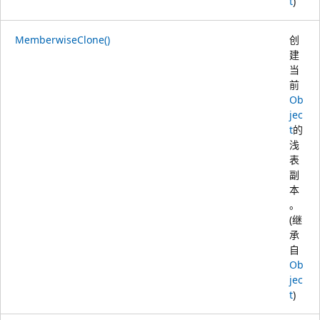
t
)
MemberwiseClone()
创
建
当
前
Ob
jec
t
的
浅
表
副
本
。
(继
承
自
Ob
jec
t
)