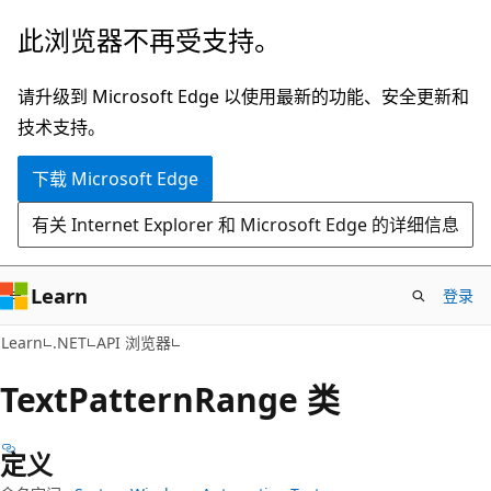
跳
跳
此浏览器不再受支持。
至
到
主
页
请升级到 Microsoft Edge 以使用最新的功能、安全更新和
要
内
技术支持。
内
导
下载 Microsoft Edge
容
航
有关 Internet Explorer 和 Microsoft Edge 的详细信息
Learn
登录
C#
Learn
.NET
API 浏览器
Text
Pattern
Range 类
定义