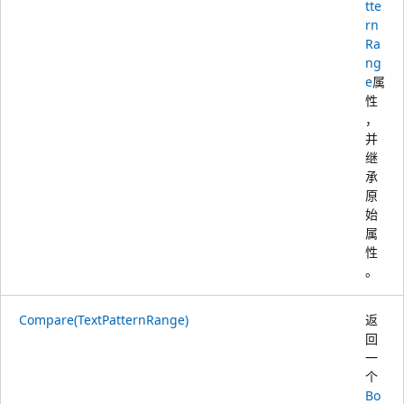
tte
rn
Ra
ng
e
属
性
，
并
继
承
原
始
属
性
。
Compare(TextPatternRange)
返
回
一
个
Bo