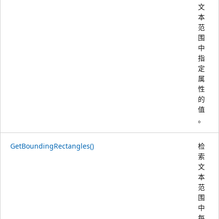
文
本
范
围
中
指
定
属
性
的
值
。
GetBoundingRectangles()
检
索
文
本
范
围
中
每