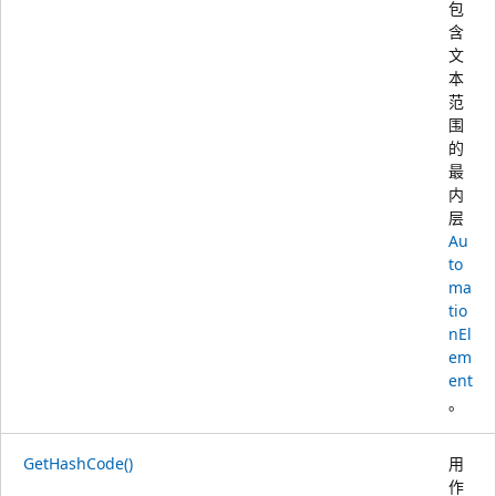
包
含
文
本
范
围
的
最
内
层
Au
to
ma
tio
nEl
em
ent
。
GetHashCode()
用
作