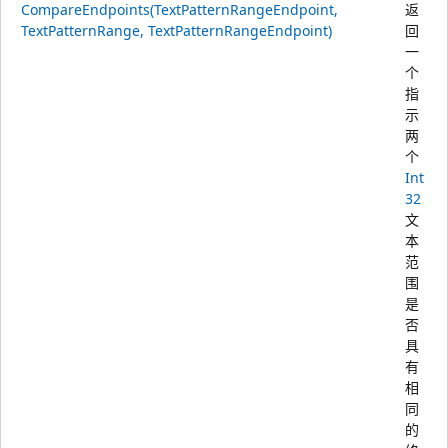
CompareEndpoints(TextPatternRangeEndpoint,
返
TextPatternRange, TextPatternRangeEndpoint)
回
一
个
指
示
两
个
Int
32
文
本
范
围
是
否
具
有
相
同
的