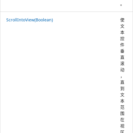
。
ScrollIntoView(Boolean)
使
文
本
控
件
垂
直
滚
动
，
直
到
文
本
范
围
在
视
区