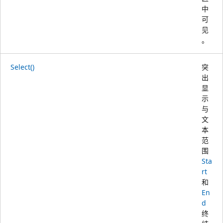
中
可
见
。
Select()
突
出
显
示
与
文
本
范
围
Sta
rt
和
En
d
终