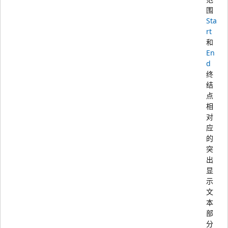
围
Sta
rt
和
En
d
终
结
点
相
对
应
的
突
出
显
示
文
本
部
分