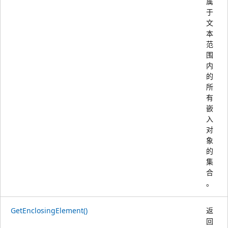
属
于
文
本
范
围
内
的
所
有
嵌
入
对
象
的
集
合
。
GetEnclosingElement()
返
回