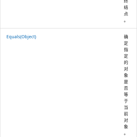
终
结
点
。
Equals(Object)
确
定
指
定
的
对
象
是
否
等
于
当
前
对
象
。