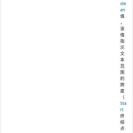
ole
an
值
，
该
值
指
示
文
本
范
围
的
跨
度
（
Sta
rt
终
结
点