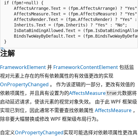
if (fpm!=null) {

    AffectsArrange.Text = (fpm.AffectsArrange) ? "Yes" 
    AffectsMeasure.Text = (fpm.AffectsMeasure) ? "Yes" 
    AffectsRender.Text = (fpm.AffectsRender) ? "Yes" : 
    Inherits.Text = (fpm.Inherits) ? "Yes" : "No";

    IsDataBindingAllowed.Text = (fpm.IsDataBindingAllow
    BindsTwoWayByDefault.Text = (fpm.BindsTwoWayByDefau
注解
FrameworkElement
并
FrameworkContentElement
包括监
视对元素上存在的所有依赖属性的有效值更改的实现
OnPropertyChanged
。 作为该逻辑的一部分，更改有效值的
依赖项属性，并且具有设置为的
AffectsMeasure
元数据将
true
启动延迟请求，使该元素的视觉对象失效。 由于此 WPF 框架级
实现已到位，因此通常不需要查找依赖属性
AffectsMeasure
，
除非要大幅替换或修改 WPF 框架级布局行为。
自定义
OnPropertyChanged
实现可能选择对依赖项属性更改具