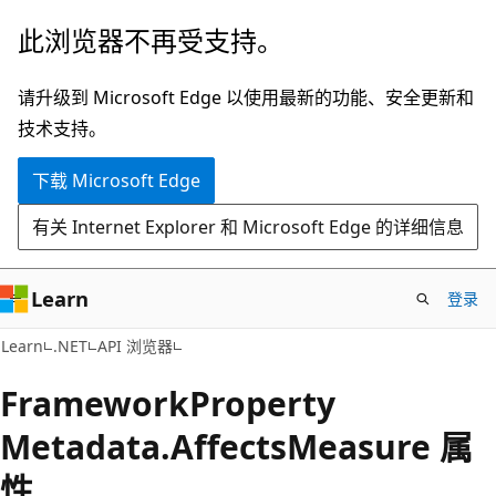
跳
跳
此浏览器不再受支持。
至
到
主
页
请升级到 Microsoft Edge 以使用最新的功能、安全更新和
要
内
技术支持。
内
导
下载 Microsoft Edge
容
航
有关 Internet Explorer 和 Microsoft Edge 的详细信息
Learn
登录
C#
Learn
.NET
API 浏览器
Framework
Property
Metadata.
Affects
Measure 属
性