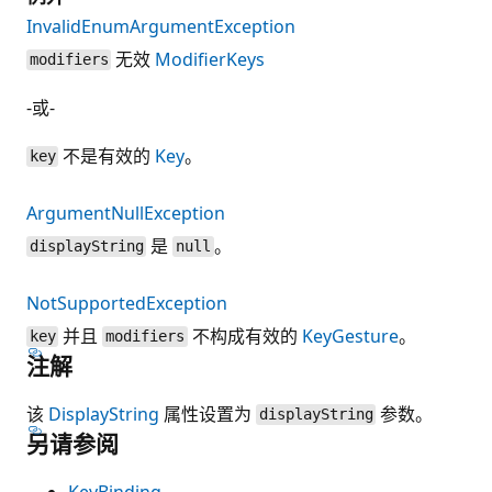
InvalidEnumArgumentException
无效
ModifierKeys
modifiers
-或-
不是有效的
Key
。
key
ArgumentNullException
是
。
displayString
null
NotSupportedException
并且
不构成有效的
KeyGesture
。
key
modifiers
注解
该
DisplayString
属性设置为
参数。
displayString
另请参阅
KeyBinding