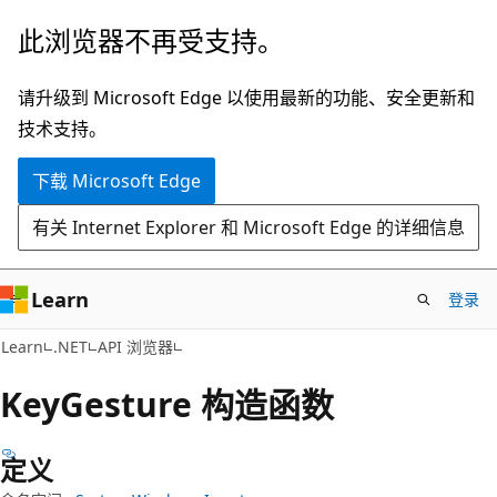
跳
跳
此浏览器不再受支持。
至
到
主
页
请升级到 Microsoft Edge 以使用最新的功能、安全更新和
要
内
技术支持。
内
导
下载 Microsoft Edge
容
航
有关 Internet Explorer 和 Microsoft Edge 的详细信息
Learn
登录
C#
Learn
.NET
API 浏览器
Key
Gesture 构造函数
定义