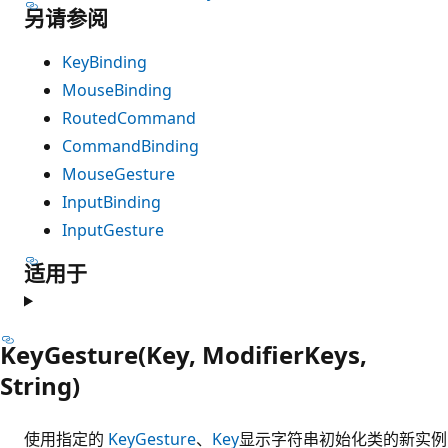
另请参阅
KeyBinding
MouseBinding
RoutedCommand
CommandBinding
MouseGesture
InputBinding
InputGesture
适用于
KeyGesture(Key, ModifierKeys,
String)
使用指定的
KeyGesture
、
Key
显示字符串初始化类的新实例