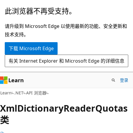
跳
跳
此浏览器不再受支持。
至
到
主
页
请升级到 Microsoft Edge 以使用最新的功能、安全更新和
要
内
技术支持。
内
导
下载 Microsoft Edge
容
航
有关 Internet Explorer 和 Microsoft Edge 的详细信息
Learn
登录
C#
Learn
.NET
API 浏览器
Xml
Dictionary
Reader
Quotas
类