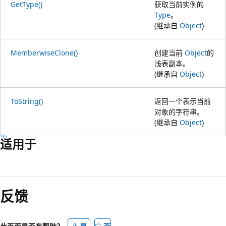
GetType()
获取当前实例的
Type
。
(继承自
Object
)
MemberwiseClone()
创建当前
Object
的
浅表副本。
(继承自
Object
)
ToString()
返回一个表示当前
对象的字符串。
(继承自
Object
)
适用于
阅
读
反馈
模
式
已