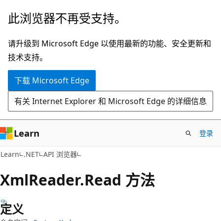
跳
跳
此浏览器不再受支持。
至
到
主
页
请升级到 Microsoft Edge 以使用最新的功能、安全更新和
要
内
技术支持。
内
导
下载 Microsoft Edge
容
航
有关 Internet Explorer 和 Microsoft Edge 的详细信息
Learn
登录
C#
Learn
.NET
API 浏览器
Xml
Reader.
Read 方法
定义