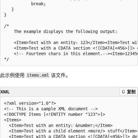
           break;

   }

}

/*

    The example displays the following output:

    <Item>Test with an entity: 123</Item><Item>Test wi
    <Item>Test with a CDATA section <![CDATA[<456>]]> 
    <!-- Fourteen chars in this element.--><Item>123456
此示例使用
该文件。
items.xml
XML
复制
<?xml version="1.0"?>

<!-- This is a sample XML document -->

<!DOCTYPE Items [<!ENTITY number "123">]>

<Items>

  <Item>Test with an entity: &number;</Item>

  <Item>Test with a child element <more/> stuff</Item>

  <Item>Test with a CDATA section <![CDATA[<456>]]> def