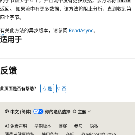
的字节数少于 4 个，并且流中没有更多数据，该方法将
false
返回。 如果流中有更多数据，该方法将阻止分析，直到收到第
四个字节。
有关此方法的异步版本，请参阅
ReadAsync
。
适用于
阅
读
反馈
模
式
已
此页面是否有帮助？
是
否
禁
用
中文 (简体)
你的隐私选择
主题
AI 免责声明
早期版本
博客
参与
隐私
消费者健康隐私
使用条款
商标
© Microsoft 2026