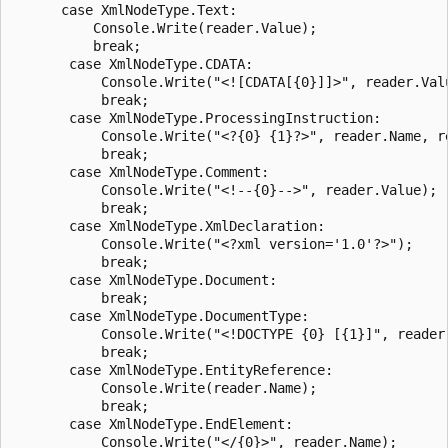
      case XmlNodeType.Text:

          Console.Write(reader.Value);

          break;

       case XmlNodeType.CDATA:

           Console.Write("<![CDATA[{0}]]>", reader.Valu
           break;

       case XmlNodeType.ProcessingInstruction:

           Console.Write("<?{0} {1}?>", reader.Name, re
           break;

       case XmlNodeType.Comment:

           Console.Write("<!--{0}-->", reader.Value);

           break;

       case XmlNodeType.XmlDeclaration:

           Console.Write("<?xml version='1.0'?>");

           break;

       case XmlNodeType.Document:

           break;

       case XmlNodeType.DocumentType:

           Console.Write("<!DOCTYPE {0} [{1}]", reader.
           break;

       case XmlNodeType.EntityReference:

           Console.Write(reader.Name);

           break;

       case XmlNodeType.EndElement:

           Console.Write("</{0}>", reader.Name);
