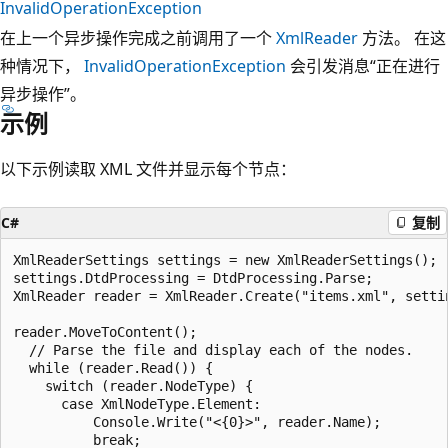
InvalidOperationException
在上一个异步操作完成之前调用了一个
XmlReader
方法。 在这
种情况下，
InvalidOperationException
会引发消息“正在进行
异步操作”。
示例
以下示例读取 XML 文件并显示每个节点：
C#
复制
XmlReaderSettings settings = new XmlReaderSettings();

settings.DtdProcessing = DtdProcessing.Parse;

XmlReader reader = XmlReader.Create("items.xml", settin
reader.MoveToContent();

  // Parse the file and display each of the nodes.

  while (reader.Read()) {

    switch (reader.NodeType) {

      case XmlNodeType.Element:

          Console.Write("<{0}>", reader.Name);

          break;
