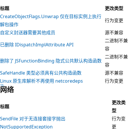
标题
更改类型
CreateObjectFlags.Unwrap 仅在目标实例上执行
行为变更
解包操作
自定义封送器需要其他成员
源不兼容
二进制不兼
已删除 IDispatchImplAttribute API
容
二进制不兼
删除了 JSFunctionBinding 隐式公共默认构造函数
容
SafeHandle 类型必须具有公共构造函数
源不兼容
Linux 原生库解析不再使用
netcoredeps
行为变更
网络
更改类
标题
型
SendFile 对于无连接套接字抛出
行为变
NotSupportedException
更