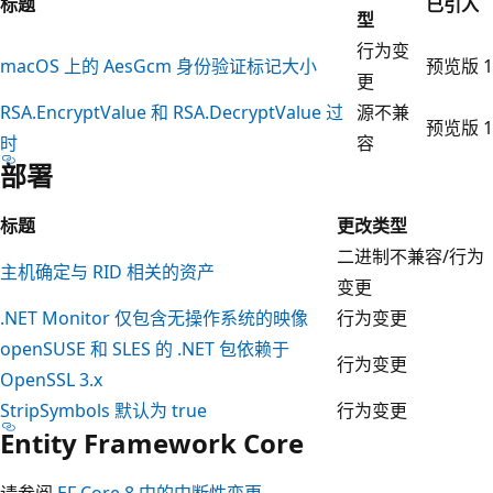
标题
已引入
型
行为变
macOS 上的 AesGcm 身份验证标记大小
预览版 1
更
RSA.EncryptValue 和 RSA.DecryptValue 过
源不兼
预览版 1
时
容
部署
标题
更改类型
二进制不兼容/行为
主机确定与 RID 相关的资产
变更
.NET Monitor 仅包含无操作系统的映像
行为变更
openSUSE 和 SLES 的 .NET 包依赖于
行为变更
OpenSSL 3.x
StripSymbols 默认为 true
行为变更
Entity Framework Core
请参阅
EF Core 8 中的中断性变更
。