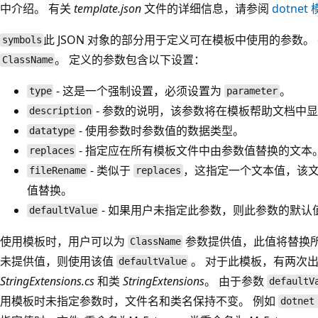
中介绍。 有关
template.json
文件的详细信息，请参阅
dotnet 
此 JSON 对象的部分用于定义可在模板中使用的参数
symbols
。 定义的参数包含以下设置：
ClassName
- 这是一个强制设置，必须设置为
。
type
parameter
- 参数的说明，该参数将在模板帮助文档中
description
- 使用参数时参数值的数据类型。
datatype
- 指定应在所有模板文件中由参数值替换的文本
replaces
- 类似于
，这指定一个文本值，该
fileRename
replaces
值替换。
- 如果用户未指定此参数，则此参数的默认
defaultValue
使用模板时，用户可以为
参数提供值，此值将替换
ClassName
未提供值，则使用该值
。 对于此模板，有两次
defaultValue
StringExtensions.cs
和类
StringExtensions
。 由于参数
defaultV
用模板时未指定参数时，文件名和类名保持不变。 例如
dotnet