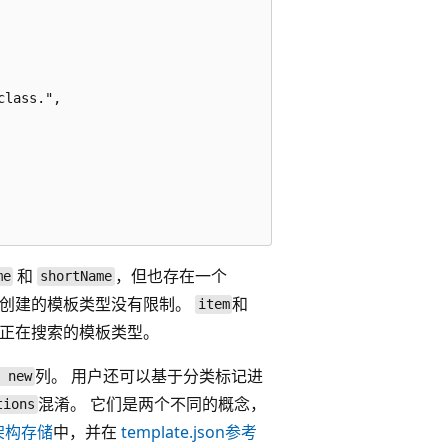
lass.",

和
，但也存在一个
me
shortName
 对创建的模板类型没有限制。
和
item
们正在搜索的模板类型。
列。 用户还可以基于分类标记进
t new
混淆。 它们是两个不同的概念，
tions
 架构存储
中，并在
template.json参考