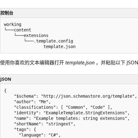
控制台
working

└───content

    └───extensions

        └───.template.config

使用你喜欢的文本编辑器打开
template.json
，并粘贴以下 JSO
JSON
{

    "$schema": "http://json.schemastore.org/template",

    "author": "Me",

    "classifications": [ "Common", "Code" ],

    "identity": "ExampleTemplate.StringExtensions",

    "name": "Example templates: string extensions",

    "shortName": "stringext",

    "tags": {

      "language": "C#",
