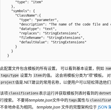
      "type": "item"

    },

    "symbols": {

      "ClassName":{

        "type": "parameter",

        "description": "The name of the code file and c
        "datatype": "text",

        "replaces": "StringExtensions",

        "fileRename": "StringExtensions",

        "defaultValue": "StringExtensions"

      }

    }

此配置文件包含模板的所有设置。 可以看到基本设置，例如
na
设置为
的值。 这会将模板分类为“项”模板。
tags/type
item
值是.NET建议的常用名称，以便用户可以轻松筛选他
project
该项
表示运行
并获取模板列表时看到的
classifications
dotne
行搜索。 不要将
template.json
文件中的
属性与
tags
classifica
不幸地命名为相同。
template.json
文件的完整架构位于
JSON