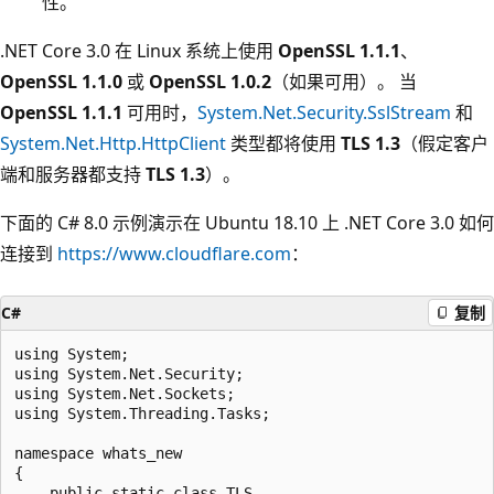
性。
.NET Core 3.0 在 Linux 系统上使用
OpenSSL 1.1.1
、
OpenSSL 1.1.0
或
OpenSSL 1.0.2
（如果可用）。 当
OpenSSL 1.1.1
可用时，
System.Net.Security.SslStream
和
System.Net.Http.HttpClient
类型都将使用
TLS 1.3
（假定客户
端和服务器都支持
TLS 1.3
）。
下面的 C# 8.0 示例演示在 Ubuntu 18.10 上 .NET Core 3.0 如何
连接到
https://www.cloudflare.com
：
C#
复制
using System;

using System.Net.Security;

using System.Net.Sockets;

using System.Threading.Tasks;

namespace whats_new

{

    public static class TLS
