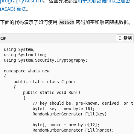
ptography.AesCcm
。 这些算法都是
用于关联数据的认证加密
(AEAD) 算法
。
下面的代码演示了如何使用
密码加密和解密随机数据。
AesGcm
C#
复制
using System;

using System.Linq;

using System.Security.Cryptography;

namespace whats_new

{

    public static class Cipher

    {

        public static void Run()

        {

            // key should be: pre-known, derived, or t
            byte[] key = new byte[16];

            RandomNumberGenerator.Fill(key);

            byte[] nonce = new byte[12];

            RandomNumberGenerator.Fill(nonce);
