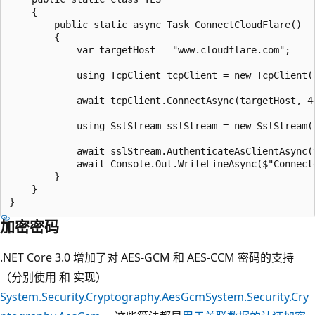
    {

        public static async Task ConnectCloudFlare()

        {

            var targetHost = "www.cloudflare.com";

            using TcpClient tcpClient = new TcpClient()
            await tcpClient.ConnectAsync(targetHost, 44
            using SslStream sslStream = new SslStream(t
            await sslStream.AuthenticateAsClientAsync(t
            await Console.Out.WriteLineAsync($"Connect
        }

    }

加密密码
.NET Core 3.0 增加了对 AES-GCM 和 AES-CCM 密码的支持
（分别使用
和
实现）
System.Security.Cryptography.AesGcm
System.Security.Cry