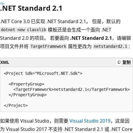
.NET Standard 2.1
.NET Core 3.0 已实现 .NET Standard 2.1
。 但是，默认的
模板还是会生成一个面向 .NET
dotnet new classlib
Standard 2.0 的项目
。 若要面向
.NET Standard 2.1
，请编辑
项目文件并将
属性更改为
：
TargetFramework
netstandard2.1
XML
复制
<Project Sdk="Microsoft.NET.Sdk">

  <PropertyGroup>

    <TargetFramework>netstandard2.1</TargetFramework>

  </PropertyGroup>

如果使用 Visual Studio，则需要
Visual Studio 2019
，这是因
为 Visual Studio 2017 不支持 .NET Standard 2.1 或 .NET Core