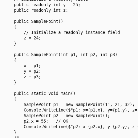
    public readonly int y = 25;

    public readonly int z;

    public SamplePoint()

    {

        // Initialize a readonly instance field

        z = 24;

    }

    public SamplePoint(int p1, int p2, int p3)

    {

        x = p1;

        y = p2;

        z = p3;

    }

    public static void Main()

    {

        SamplePoint p1 = new SamplePoint(11, 21, 32);  
        Console.WriteLine($"p1: x={p1.x}, y={p1.y}, z={
        SamplePoint p2 = new SamplePoint();

        p2.x = 55;   // OK

        Console.WriteLine($"p2: x={p2.x}, y={p2.y}, z={
    }

    /*
