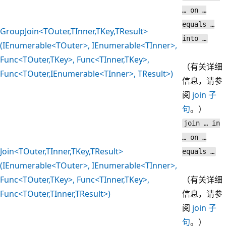
… on …
equals …
GroupJoin<TOuter,TInner,TKey,TResult>
into …
(IEnumerable<TOuter>, IEnumerable<TInner>,
Func<TOuter,TKey>, Func<TInner,TKey>,
（有关详细
Func<TOuter,IEnumerable<TInner>, TResult>)
信息，请参
阅
join 子
句
。）
join … in
… on …
Join<TOuter,TInner,TKey,TResult>
equals …
(IEnumerable<TOuter>, IEnumerable<TInner>,
Func<TOuter,TKey>, Func<TInner,TKey>,
（有关详细
Func<TOuter,TInner,TResult>)
信息，请参
阅
join 子
句
。）