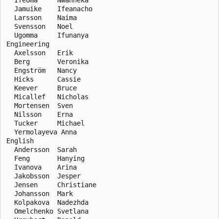
  Jamuike    Ifeanacho

  Larsson    Naima

  Svensson   Noel

  Ugomma     Ifunanya

Engineering

  Axelsson   Erik

  Berg       Veronika

  Engström   Nancy

  Hicks      Cassie

  Keever     Bruce

  Micallef   Nicholas

  Mortensen  Sven

  Nilsson    Erna

  Tucker     Michael

  Yermolayeva Anna

English

  Andersson  Sarah

  Feng       Hanying

  Ivanova    Arina

  Jakobsson  Jesper

  Jensen     Christiane

  Johansson  Mark

  Kolpakova  Nadezhda

  Omelchenko Svetlana
