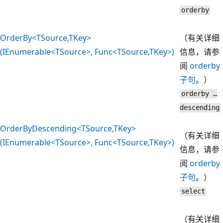
orderby
OrderBy<TSource,TKey>
（有关详细
(IEnumerable<TSource>, Func<TSource,TKey>)
信息，请参
阅
orderby
子句
。）
orderby …
descending
OrderByDescending<TSource,TKey>
（有关详细
(IEnumerable<TSource>, Func<TSource,TKey>)
信息，请参
阅
orderby
子句
。）
select
（有关详细