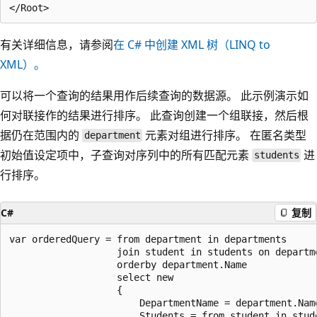
有关详细信息，请参阅
在 C# 中创建 XML 树（LINQ to
XML）。
可以将一个查询的结果用作后续查询的数据源。 此示例演示如
何对联接作的结果进行排序。 此查询创建一个组联接，然后根
据仍在范围内的
元素对组进行排序。 在匿名类型
department
初始值设定项中，子查询对序列中的所有匹配元素
进
students
行排序。
C#
复制
var orderedQuery = from department in departments

                   join student in students on departm
                   orderby department.Name

                   select new

                   {

                       DepartmentName = department.Name
                       Students = from student in stude