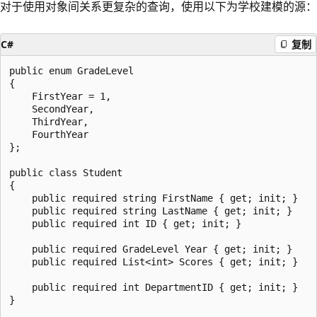
对于使用对象间关系更复杂的查询，使用以下为学校建模的源：
C#
复制
public enum GradeLevel

{

    FirstYear = 1,

    SecondYear,

    ThirdYear,

    FourthYear

};

public class Student

{

    public required string FirstName { get; init; }

    public required string LastName { get; init; }

    public required int ID { get; init; }

    public required GradeLevel Year { get; init; }

    public required List<int> Scores { get; init; }

    public required int DepartmentID { get; init; }

}
