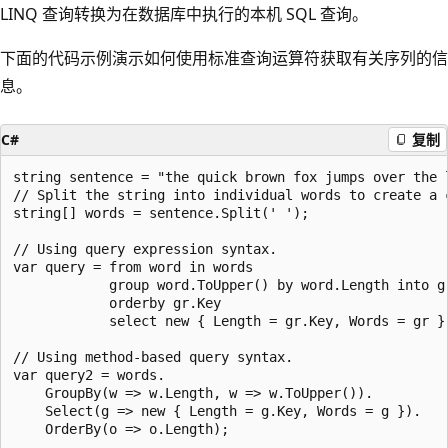
LINQ 查询转换为在数据库中执行的本机 SQL 查询。
下面的代码示例演示如何使用标准查询运算符获取有关序列的信
息。
C#
复制
string sentence = "the quick brown fox jumps over the l
// Split the string into individual words to create a c
string[] words = sentence.Split(' ');

// Using query expression syntax.

var query = from word in words

            group word.ToUpper() by word.Length into gr
            orderby gr.Key

            select new { Length = gr.Key, Words = gr };
// Using method-based query syntax.

var query2 = words.

    GroupBy(w => w.Length, w => w.ToUpper()).

    Select(g => new { Length = g.Key, Words = g }).

    OrderBy(o => o.Length);
