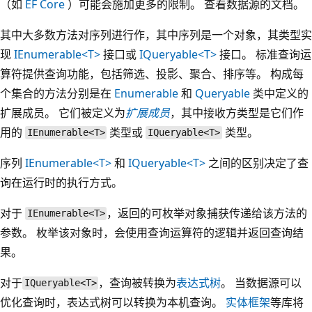
（如
EF Core
）可能会施加更多的限制。 查看数据源的文档。
其中大多数方法对序列进行作，其中序列是一个对象，其类型实
现
IEnumerable<T>
接口或
IQueryable<T>
接口。 标准查询运
算符提供查询功能，包括筛选、投影、聚合、排序等。 构成每
个集合的方法分别是在
Enumerable
和
Queryable
类中定义的
扩展成员。 它们被定义为
扩展成员
，其中接收方类型是它们作
用的
类型或
类型。
IEnumerable<T>
IQueryable<T>
序列
IEnumerable<T>
和
IQueryable<T>
之间的区别决定了查
询在运行时的执行方式。
对于
，返回的可枚举对象捕获传递给该方法的
IEnumerable<T>
参数。 枚举该对象时，会使用查询运算符的逻辑并返回查询结
果。
对于
，查询被转换为
表达式树
。 当数据源可以
IQueryable<T>
优化查询时，表达式树可以转换为本机查询。
实体框架
等库将