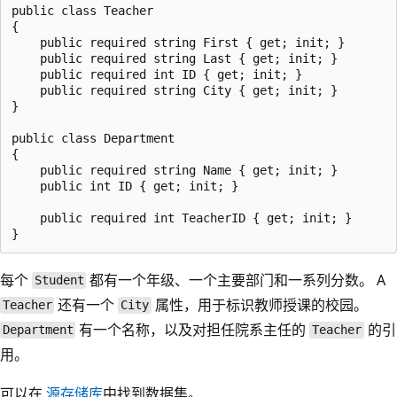
public class Teacher

{

    public required string First { get; init; }

    public required string Last { get; init; }

    public required int ID { get; init; }

    public required string City { get; init; }

}

public class Department

{

    public required string Name { get; init; }

    public int ID { get; init; }

    public required int TeacherID { get; init; }

每个
都有一个年级、一个主要部门和一系列分数。 A
Student
还有一个
属性，用于标识教师授课的校园。
Teacher
City
有一个名称，以及对担任院系主任的
的引
Department
Teacher
用。
可以在
源存储库
中找到数据集。