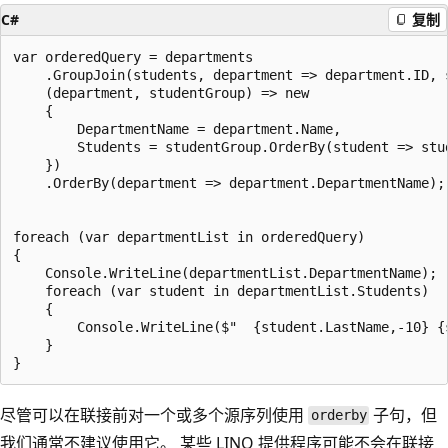
C#
复制
var orderedQuery = departments

    .GroupJoin(students, department => department.ID, s
    (department, studentGroup) => new

    {

        DepartmentName = department.Name,

        Students = studentGroup.OrderBy(student => stud
    })

    .OrderBy(department => department.DepartmentName);

foreach (var departmentList in orderedQuery)

{

    Console.WriteLine(departmentList.DepartmentName);

    foreach (var student in departmentList.Students)

    {

        Console.WriteLine($"  {student.LastName,-10} {s
    }

尽管可以在联接前对一个或多个源序列使用
子句，但
orderby
我们通常不建议使用它。 某些 LINQ 提供程序可能不会在联接