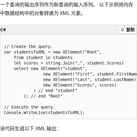
一个查询的输出序列作为新查询的输入序列。 以下示例将内存
中数据结构中的对象转换为 XML 元素。
C#
复制
// Create the query.

var studentsToXML = new XElement("Root",

    from student in students

    let scores = string.Join(",", student.Scores)

    select new XElement("student",

                new XElement("First", student.FirstName
                new XElement("Last", student.LastName),
                new XElement("Scores", scores)

            ) // end "student"

        ); // end "Root"

// Execute the query.

该代码生成以下 XML 输出：