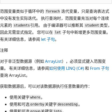
范围变量类似于循环中的
迭代变量，只是查询表达式
foreach
中没有发生实际迭代。 执行查询时，范围变量充当对每个连续
元素的
引用。 由于编译器可以推断其
类型，
students
student
因此无需显式指定。 您可以在
子句中新增更多范围变量。
let
有关详细信息，请参阅
let 子句
。
注释
对于非泛型数据源（例如
ArrayList
），必须显式键入范围变
量。 有关详细信息，请参阅
如何使用 LINQ (C#)
和
From 子句
查询 ArrayList。
获取数据源后，可以对该数据源执行任意数量的作：
使用
关键字
。
where
使用
和可选
关键字
。
orderby
descending
使用
和可选
关键字
。
group
into