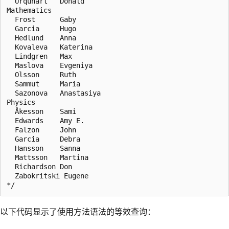
  Urquhart   Donald

Mathematics

  Frost      Gaby

  Garcia     Hugo

  Hedlund    Anna

  Kovaleva   Katerina

  Lindgren   Max

  Maslova    Evgeniya

  Olsson     Ruth

  Sammut     Maria

  Sazonova   Anastasiya

Physics

  Åkesson    Sami

  Edwards    Amy E.

  Falzon     John

  Garcia     Debra

  Hansson    Sanna

  Mattsson   Martina

  Richardson Don

  Zabokritski Eugene

以下代码显示了使用方法语法的等效查询：