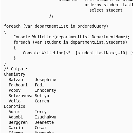
                                  orderby student.LastN
                                    select student

                   };

foreach (var departmentList in orderedQuery)

{

    Console.WriteLine(departmentList.DepartmentName);

    foreach (var student in departmentList.Students)

    {

        Console.WriteLine($"  {student.LastName,-10} {s
    }

}

/* Output:

Chemistry

  Balzan     Josephine

  Fakhouri   Fadi

  Popov      Innocenty

  Seleznyova Sofiya

  Vella      Carmen

Economics

  Adams      Terry

  Adaobi     Izuchukwu

  Berggren   Jeanette

  Garcia     Cesar

  Ifeoma     Nwanneka
