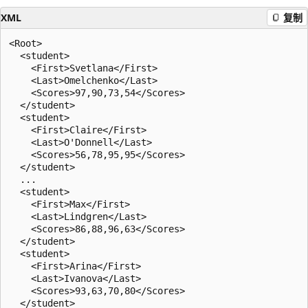
XML
复制
<Root>

  <student>

    <First>Svetlana</First>

    <Last>Omelchenko</Last>

    <Scores>97,90,73,54</Scores>

  </student>

  <student>

    <First>Claire</First>

    <Last>O'Donnell</Last>

    <Scores>56,78,95,95</Scores>

  </student>

  ...

  <student>

    <First>Max</First>

    <Last>Lindgren</Last>

    <Scores>86,88,96,63</Scores>

  </student>

  <student>

    <First>Arina</First>

    <Last>Ivanova</Last>

    <Scores>93,63,70,80</Scores>

  </student>
