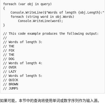
foreach (var obj in query)

{

    Console.WriteLine($"Words of length {obj.Length}:")
    foreach (string word in obj.Words)

        Console.WriteLine(word);

}

// This code example produces the following output:

//

// Words of length 3:

// THE

// FOX

// THE

// DOG

// Words of length 4:

// OVER

// LAZY

// Words of length 5:

// QUICK

// BROWN

如果可能，本节中的查询将使用单词或数字序列作为输入源。