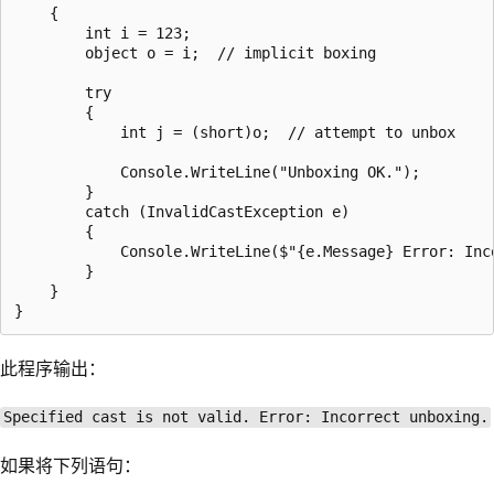
    {

        int i = 123;

        object o = i;  // implicit boxing

        try

        {

            int j = (short)o;  // attempt to unbox

            Console.WriteLine("Unboxing OK.");

        }

        catch (InvalidCastException e)

        {

            Console.WriteLine($"{e.Message} Error: Inco
        }

    }

此程序输出：
Specified cast is not valid. Error: Incorrect unboxing.
如果将下列语句：