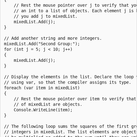
    // Rest the mouse pointer over j to verify that you
    // an int to a list of objects. Each element j is b
    // you add j to mixedList.

    mixedList.Add(j);

}

// Add another string and more integers.

mixedList.Add("Second Group:");

for (int j = 5; j < 10; j++)

{

    mixedList.Add(j);

}

// Display the elements in the list. Declare the loop v
// using var, so that the compiler assigns its type.

foreach (var item in mixedList)

{

    // Rest the mouse pointer over item to verify that 
    // of mixedList are objects.

    Console.WriteLine(item);

}

// The following loop sums the squares of the first gro
// integers in mixedList. The list elements are objects