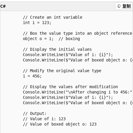
C#
复制
        // Create an int variable

        int i = 123;

        // Box the value type into an object reference

        object o = i;  // boxing

        // Display the initial values

        Console.WriteLine($"Value of i: {i}");

        Console.WriteLine($"Value of boxed object o: {o
        // Modify the original value type

        i = 456;

        // Display the values after modification

        Console.WriteLine("\nAfter changing i to 456:")
        Console.WriteLine($"Value of i: {i}");

        Console.WriteLine($"Value of boxed object o: {o
        // Output:

        // Value of i: 123

        // Value of boxed object o: 123
