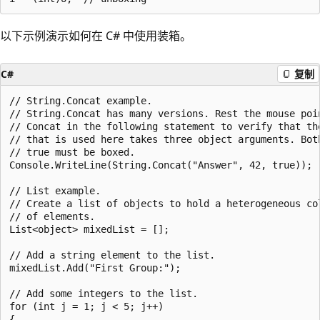
以下示例演示如何在 C# 中使用装箱。
C#
复制
// String.Concat example.

// String.Concat has many versions. Rest the mouse poin
// Concat in the following statement to verify that the
// that is used here takes three object arguments. Both
// true must be boxed.

Console.WriteLine(String.Concat("Answer", 42, true));

// List example.

// Create a list of objects to hold a heterogeneous col
// of elements.

List<object> mixedList = [];

// Add a string element to the list.

mixedList.Add("First Group:");

// Add some integers to the list.

for (int j = 1; j < 5; j++)

{
