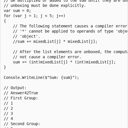
// be multiplied or added to the sum until they are unb
// unboxing must be done explicitly.

var sum = 0;

for (var j = 1; j < 5; j++)

{

    // The following statement causes a compiler error:
    // '*' cannot be applied to operands of type 'objec
    // 'object'.

    //sum += mixedList[j] * mixedList[j];

    // After the list elements are unboxed, the computa
    // not cause a compiler error.

    sum += (int)mixedList[j] * (int)mixedList[j];

}

Console.WriteLine($"Sum: {sum}");

// Output:

// Answer42True

// First Group:

// 1

// 2

// 3

// 4

// Second Group:
