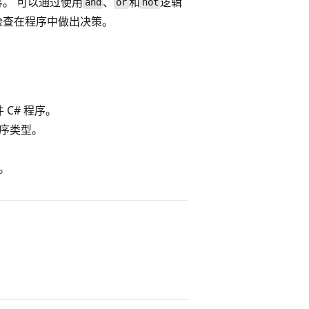
。 可以通过使用
、
和
逻辑
and
or
not
检查在程序中做出决策。
C# 程序。
程序类型。
。