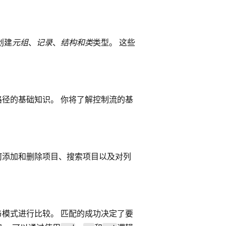
创建
元组
、
记录
、
结构和
类
类型。 这些
径的基础知识。 你将了解控制流的基
何添加和删除项目、搜索项目以及对列
与模式进行比较。 匹配的成功决定了要