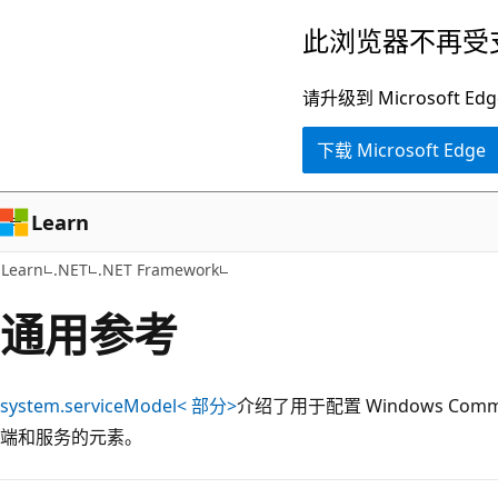
跳
此浏览器不再受
至
主
请升级到 Microsof
要
下载 Microsoft Edge
内
容
Learn
Learn
.NET
.NET Framework
通用参考
system.serviceModel< 部分>
介绍了用于配置 Windows Commun
端和服务的元素。
阅
读