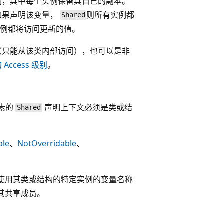
例，其中每个实例保留其自己的副本。
如果声明该变量，
则所有实例都
Shared
例都将访问更新的值。
（只能从该类内部访问），也可以是非
中的 Access 级别
。
元素的
声明上下文必须是类或结
Shared
ble
、
NotOverridable
、
使用其类或结构的特定实例的变量名称
其共享成员。