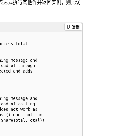
表达式执行其他作并返回实例，则此访
复制
ccess Total.

ing message and

ead of through

cted and adds

ing message and

ead of calling

oes not work as

ss() does not run.

ShareTotal.Total))
