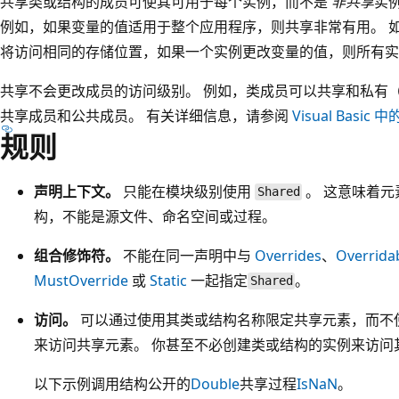
共享类或结构的成员可使其可用于每个实例，而不是
非共享
实
例如，如果变量的值适用于整个应用程序，则共享非常有用。 
将访问相同的存储位置，如果一个实例更改变量的值，则所有实
共享不会更改成员的访问级别。 例如，类成员可以共享和私有
共享成员和公共成员。 有关详细信息，请参阅
Visual Basic 
规则
声明上下文。
只能在模块级别使用
。 这意味着
Shared
构，不能是源文件、命名空间或过程。
组合修饰符。
不能在同一声明中与
Overrides
、
Overrida
MustOverride
或
Static
一起指定
。
Shared
访问。
可以通过使用其类或结构名称限定共享元素，而不
来访问共享元素。 你甚至不必创建类或结构的实例来访问
以下示例调用结构公开的
Double
共享过程
IsNaN
。