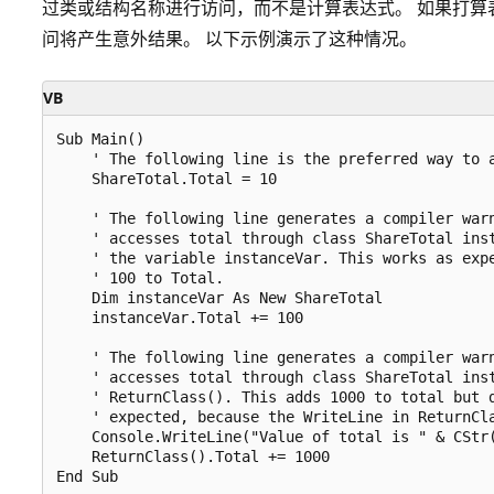
过类或结构名称进行访问，而不是计算表达式。 如果打算
问将产生意外结果。 以下示例演示了这种情况。
VB
Sub Main()

    ' The following line is the preferred way to a
    ShareTotal.Total = 10

    ' The following line generates a compiler warn
    ' accesses total through class ShareTotal inst
    ' the variable instanceVar. This works as expe
    ' 100 to Total.

    Dim instanceVar As New ShareTotal

    instanceVar.Total += 100

    ' The following line generates a compiler warn
    ' accesses total through class ShareTotal inst
    ' ReturnClass(). This adds 1000 to total but d
    ' expected, because the WriteLine in ReturnCla
    Console.WriteLine("Value of total is " & CStr(
    ReturnClass().Total += 1000

End Sub
