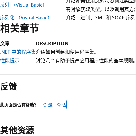
介绍如何使用反射动态创建类型
反射 （Visual Basic）
有对象获取类型，以及调用其方
序列化 （Visual Basic）
介绍二进制、XML 和 SOAP 
相关章节
文章
DESCRIPTION
.NET 中的程序集
介绍如何创建和使用程序集。
性能提示
讨论几个有助于提高应用程序性能的基本规则
阅
读
反馈
模
式
已
此页面是否有帮助？
是
否
禁
用
其他资源