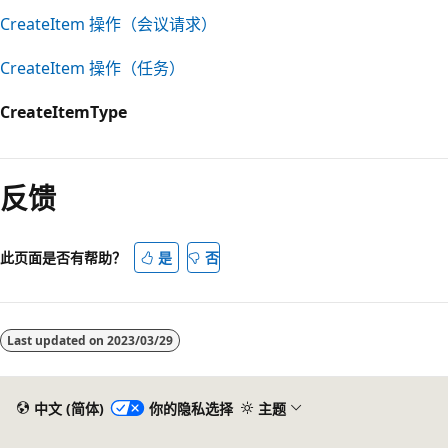
CreateItem 操作（会议请求）
CreateItem 操作（任务）
CreateItemType
阅
读
反馈
模
式
已
此页面是否有帮助？
是
否
禁
用
Last updated on
2023/03/29
中文 (简体)
你的隐私选择
主题