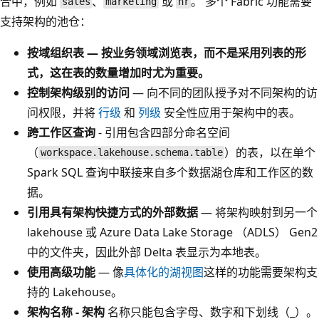
合中，例如
、
或
。 多个 Fabric 功能需要
sales
marketing
hr
支持架构的池仓：
按域组织表 — 按业务领域浏览表，而不是采用列表的形
式，这在表的数量增加时尤为重要。
控制架构级别的访问
— 向不同的团队授予对不同架构的访
问权限，并将
行级
和
列级
安全性应用于架构中的表。
跨工作区查询
- 引用包含四部分命名空间
（
）的表，以在单个
workspace.lakehouse.schema.table
Spark SQL 查询中联接来自多个数据湖仓库和工作区的数
据。
引用具有架构快捷方式的外部数据
— 将架构映射到另一个
lakehouse 或 Azure Data Lake Storage （ADLS） Gen2
中的文件夹，因此外部 Delta 表显示为本地表。
使用高级功能
— 像
具体化的湖视图
这样的功能需要架构支
持的 Lakehouse。
架构名称 - 架构
名称只能包含字母、数字和下划线（_）。