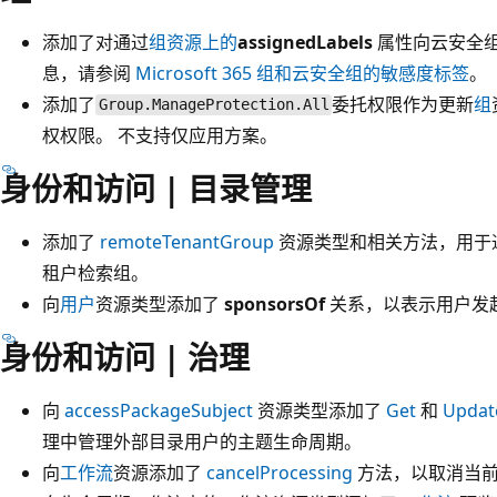
添加了对通过
组资源上的
assignedLabels
属性向云安全组
息，请参阅
Microsoft 365 组和云安全组的敏感度标签
。
添加了
委托权限作为更新
组
Group.ManageProtection.All
权权限。 不支持仅应用方案。
身份和访问 | 目录管理
添加了
remoteTenantGroup
资源类型和相关方法，用于通过目
租户检索组。
向
用户
资源类型添加了
sponsorsOf
关系，以表示用户发
身份和访问 | 治理
向
accessPackageSubject
资源类型添加了
Get
和
Updat
理中管理外部目录用户的主题生命周期。
向
工作流
资源添加了
cancelProcessing
方法，以取消当前