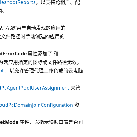
bleshootReports
，以支持跨租户、配
围。
从
“开始
”菜单自动发现的应用的
定文件路径时手动创建的应用的
edErrorCode
属性添加了 和
为云应用指定的图标或文件路径无效。
ol
，以允许管理代理工作负载的云电脑
dPcAgentPoolUserAssignment
来管
loudPcDomainJoinConfiguration
资
。
setMode
属性，以指示快照重置是否可