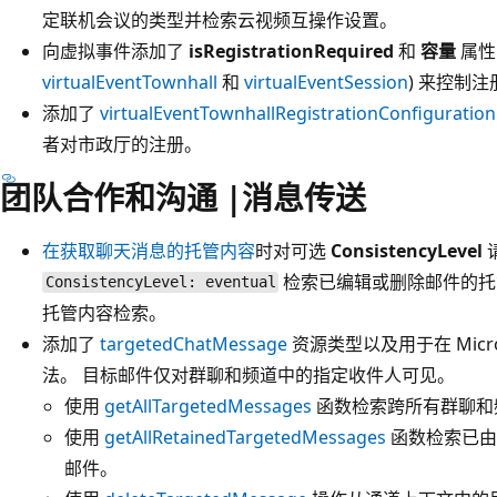
定联机会议的类型并检索云视频互操作设置。
向虚拟事件添加了
isRegistrationRequired
和
容量
属性
virtualEventTownhall
和
virtualEventSession
) 来控制
添加了
virtualEventTownhallRegistrationConfiguration
者对市政厅的注册。
团队合作和沟通 |消息传送
在获取聊天消息的托管内容
时对可选
ConsistencyLevel
检索已编辑或删除邮件的托
ConsistencyLevel: eventual
托管内容检索。
添加了
targetedChatMessage
资源类型以及用于在 Micro
法。 目标邮件仅对群聊和频道中的指定收件人可见。
使用
getAllTargetedMessages
函数检索跨所有群聊和
使用
getAllRetainedTargetedMessages
函数检索已由
邮件。