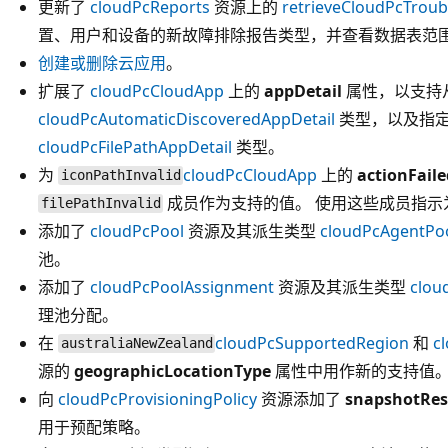
更新了
cloudPcReports
资源上的
retrieveCloudPcTrou
置、用户和设备的新故障排除报告类型，并查看数据表范
创建
或删除
云应用
。
扩展了
cloudPcCloudApp
上的
appDetail
属性，以支持
cloudPcAutomaticDiscoveredAppDetail
类型，以及指
cloudPcFilePathAppDetail
类型。
为
cloudPcCloudApp
上的
actionFail
iconPathInvalid
成员作为支持的值。 使用这些成员指示
filePathInvalid
添加了
cloudPcPool
资源及其派生类型
cloudPcAgentPo
池。
添加了
cloudPcPoolAssignment
资源及其派生类型
clou
理池分配。
在
cloudPcSupportedRegion
和
c
australiaNewZealand
源的
geographicLocationType
属性中用作新的支持值
向
cloudPcProvisioningPolicy
资源添加了
snapshotRe
用于预配策略。