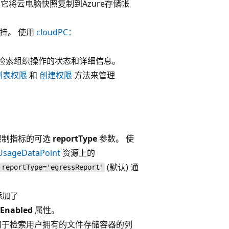
它将云电脑快照复制到Azure存储帐
的支持。 使用
cloudPC：
检索组织操作的状态和详细信息。
列表权限
和
创建权限
方法来管理
限制指标的可选
reportType
参数。 使
UsageDataPoint
资源上的
(默认) 通
reportType='egressReport'
添加了
rEnabled
属性。
于检索用户拥有的文件存储容器的列