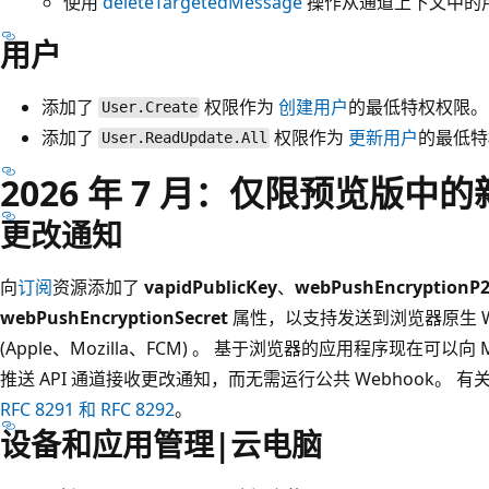
使用
deleteTargetedMessage
操作从通道上下文中的
用户
添加了
权限作为
创建用户
的最低特权权限。
User.Create
添加了
权限作为
更新用户
的最低特
User.ReadUpdate.All
2026 年 7 月：仅限预览版中
更改通知
向
订阅
资源添加了
vapidPublicKey
、
webPushEncryptionP2
webPushEncryptionSecret
属性，以支持发送到浏览器原生 We
(Apple、Mozilla、FCM) 。 基于浏览器的应用程序现在可以向 Mi
推送 API 通道接收更改通知，而无需运行公共 Webhook。
RFC 8291 和 RFC 8292
。
设备和应用管理|云电脑