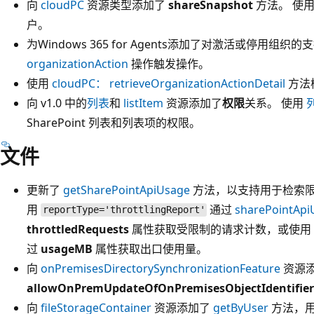
向
cloudPC
资源类型添加了
shareSnapshot
方法。 使用
户。
为Windows 365 for Agents添加了对激活或停用组织
organizationAction
操作触发操作。
使用
cloudPC： retrieveOrganizationActionDetail
方法
向 v1.0 中的
列表
和
listItem
资源添加了
权限
关系。 使用
SharePoint 列表和列表项的权限。
文件
更新了
getSharePointApiUsage
方法，以支持用于检索
用
通过
sharePointApi
reportType='throttlingReport'
throttledRequests
属性获取受限制的请求计数，或使用
过
usageMB
属性获取出口使用量。
向
onPremisesDirectorySynchronizationFeature
资源
allowOnPremUpdateOfOnPremisesObjectIdentifie
向
fileStorageContainer
资源添加了
getByUser
方法，用