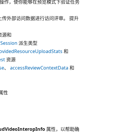
操作，使你能够在预览模式下验证任务
0，允许上传外部访问数据进行访问评审。 提升
资源和
Session
派生类型
ovidedResourceUploadStats
和
st
资源
se
、
accessReviewContextData
和
属性
udVideoInteropInfo
属性，以帮助确