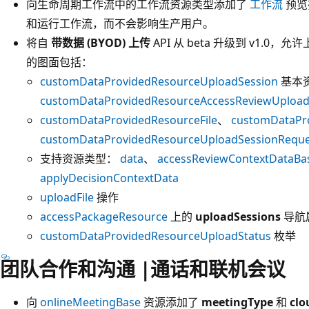
向生命周期工作流中的工作流资源类型添加了
工作流
预览
和运行工作流，而不会影响生产用户。
将自
带数据 (BYOD) 上传
API 从 beta 升级到 v1.
的图面包括：
customDataProvidedResourceUploadSession
基本
customDataProvidedResourceAccessReviewUpload
customDataProvidedResourceFile
、
customDataPr
customDataProvidedResourceUploadSessionReque
支持资源类型：
data
、
accessReviewContextDataBa
applyDecisionContextData
uploadFile
操作
accessPackageResource
上的
uploadSessions
导航
customDataProvidedResourceUploadStatus
枚举
团队合作和沟通 |通话和联机会议
向
onlineMeetingBase
资源添加了
meetingType
和
clo