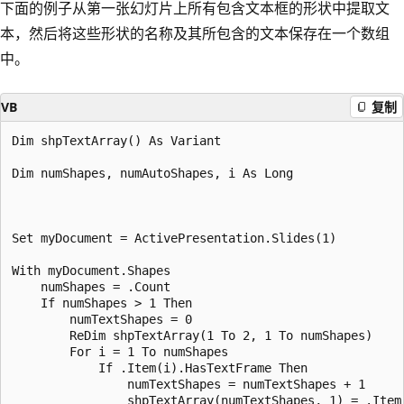
下面的例子从第一张幻灯片上所有包含文本框的形状中提取文
本，然后将这些形状的名称及其所包含的文本保存在一个数组
中。
VB
复制
Dim shpTextArray() As Variant

Dim numShapes, numAutoShapes, i As Long

Set myDocument = ActivePresentation.Slides(1)

With myDocument.Shapes

    numShapes = .Count

    If numShapes > 1 Then

        numTextShapes = 0

        ReDim shpTextArray(1 To 2, 1 To numShapes)

        For i = 1 To numShapes

            If .Item(i).HasTextFrame Then

                numTextShapes = numTextShapes + 1

                shpTextArray(numTextShapes, 1) = .Item(